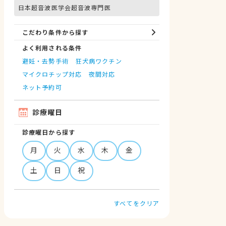
日本超音波医学会超音波専門医
こだわり条件から探す
よく利用される条件
避妊・去勢手術
狂犬病ワクチン
マイクロチップ対応
夜間対応
ネット予約可
診療曜日
診療曜日から探す
月
火
水
木
金
土
日
祝
すべてをクリア