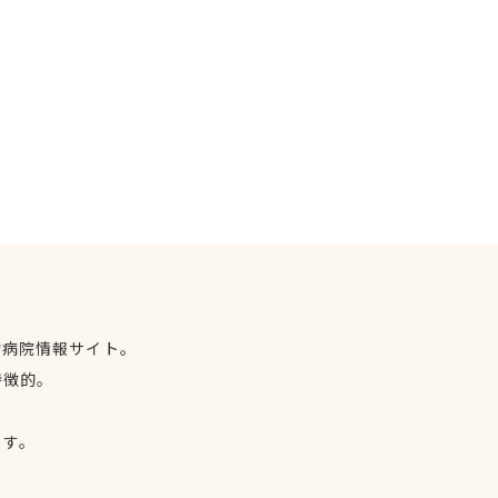
物病院情報サイト。
特徴的。
、
ます。