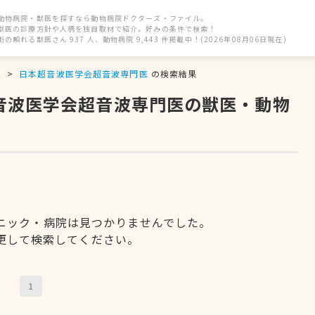
動物病院・獣医を探すなら動物病院ドクターズ・ファイル。
獣医の診療方針や人柄を独自取材で紹介。好みの条件で検索！
街の頼れる獣医さん 937 人、動物病院 9,443 件掲載中！(2026年08月06日現在)
駅
日本超音波医学会超音波専門医
の検索結果
超音波医学会超音波専門医の獣医・動物
ニック・病院は見つかりませんでした。
更して検索してください。
1