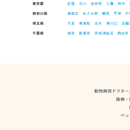
東京都
荻窪
立川
吉祥寺
三鷹
府中
神奈川県
青葉台
あざみ野
鶴見
平塚
戸
埼玉県
大宮
東浦和
志木
東川口
武蔵
千葉県
浦安
新浦安
京成津田沼
西白井
動物病院ドクター
路線・
ペッ