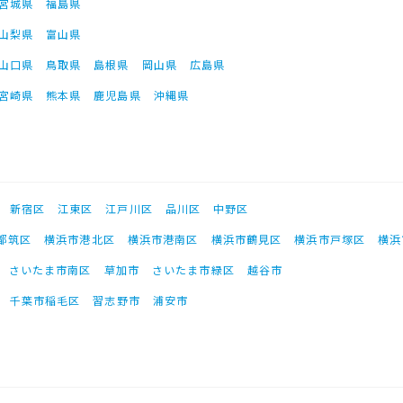
宮城県
福島県
山梨県
富山県
山口県
鳥取県
島根県
岡山県
広島県
宮崎県
熊本県
鹿児島県
沖縄県
新宿区
江東区
江戸川区
品川区
中野区
都筑区
横浜市港北区
横浜市港南区
横浜市鶴見区
横浜市戸塚区
横浜
さいたま市南区
草加市
さいたま市緑区
越谷市
千葉市稲毛区
習志野市
浦安市