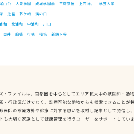
尾山台
大泉学園
成城学園前
三軒茶屋
上石神井
学芸大学
塚
辻堂
茅ケ崎
溝の口
浦和
北浦和
中浦和
川口
白井
船橋
行徳
稲毛
新鎌ヶ谷
ズ・ファイルは、首都圏を中心としてエリア拡大中の獣医師・動
駅・行政区だけでなく、診療可能な動物からも検索できることが
獣医師の診療方針や診療に対する想いを取材し記事として発信し
トも大切な家族として健康管理を行うユーザーをサポートしてい