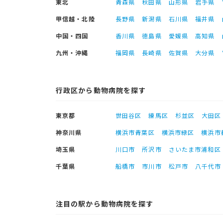
東北
青森県
秋田県
山形県
岩手県
甲信越・北陸
長野県
新潟県
石川県
福井県
中国・四国
香川県
徳島県
愛媛県
高知県
九州・沖縄
福岡県
長崎県
佐賀県
大分県
行政区から動物病院を探す
東京都
世田谷区
練馬区
杉並区
大田区
神奈川県
横浜市青葉区
横浜市緑区
横浜市
埼玉県
川口市
所沢市
さいたま市浦和区
千葉県
船橋市
市川市
松戸市
八千代市
注目の駅から動物病院を探す