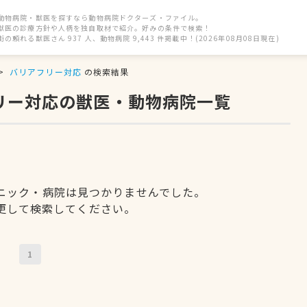
動物病院・獣医を探すなら動物病院ドクターズ・ファイル。
獣医の診療方針や人柄を独自取材で紹介。好みの条件で検索！
街の頼れる獣医さん 937 人、動物病院 9,443 件掲載中！(2026年08月08日現在)
バリアフリー対応
の検索結果
フリー対応の獣医・動物病院一覧
ニック・病院は見つかりませんでした。
更して検索してください。
1