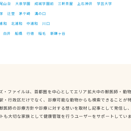
尾山台
大泉学園
成城学園前
三軒茶屋
上石神井
学芸大学
塚
辻堂
茅ケ崎
溝の口
浦和
北浦和
中浦和
川口
白井
船橋
行徳
稲毛
新鎌ヶ谷
ズ・ファイルは、首都圏を中心としてエリア拡大中の獣医師・動
駅・行政区だけでなく、診療可能な動物からも検索できることが
獣医師の診療方針や診療に対する想いを取材し記事として発信し
トも大切な家族として健康管理を行うユーザーをサポートしてい