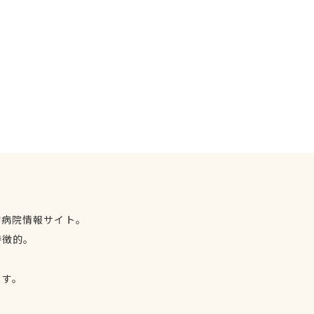
物病院情報サイト。
特徴的。
、
ます。