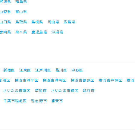
宮城県
福島県
山梨県
富山県
山口県
鳥取県
島根県
岡山県
広島県
宮崎県
熊本県
鹿児島県
沖縄県
新宿区
江東区
江戸川区
品川区
中野区
都筑区
横浜市港北区
横浜市港南区
横浜市鶴見区
横浜市戸塚区
横浜
さいたま市南区
草加市
さいたま市緑区
越谷市
千葉市稲毛区
習志野市
浦安市