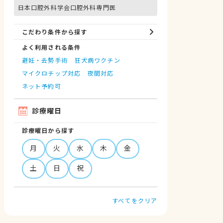
日本口腔外科学会口腔外科専門医
こだわり条件から探す
よく利用される条件
避妊・去勢手術
狂犬病ワクチン
マイクロチップ対応
夜間対応
ネット予約可
診療曜日
診療曜日から探す
月
火
水
木
金
土
日
祝
すべてをクリア