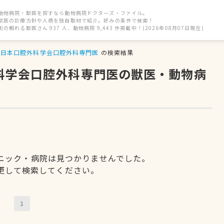
動物病院・獣医を探すなら動物病院ドクターズ・ファイル。
獣医の診療方針や人柄を独自取材で紹介。好みの条件で検索！
街の頼れる獣医さん 937 人、動物病院 9,443 件掲載中！(2026年08月07日現在)
日本口腔外科学会口腔外科専門医
の検索結果
外科学会口腔外科専門医の獣医・動物病
ニック・病院は見つかりませんでした。
更して検索してください。
1