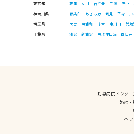
東京都
荻窪
立川
吉祥寺
三鷹
府中
神奈川県
青葉台
あざみ野
鶴見
平塚
戸
埼玉県
大宮
東浦和
志木
東川口
武蔵
千葉県
浦安
新浦安
京成津田沼
西白井
動物病院ドクター
路線・
ペッ