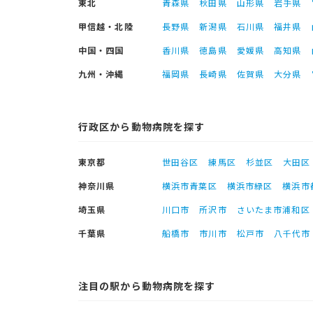
東北
青森県
秋田県
山形県
岩手県
甲信越・北陸
長野県
新潟県
石川県
福井県
中国・四国
香川県
徳島県
愛媛県
高知県
九州・沖縄
福岡県
長崎県
佐賀県
大分県
行政区から動物病院を探す
東京都
世田谷区
練馬区
杉並区
大田区
神奈川県
横浜市青葉区
横浜市緑区
横浜市
埼玉県
川口市
所沢市
さいたま市浦和区
千葉県
船橋市
市川市
松戸市
八千代市
注目の駅から動物病院を探す