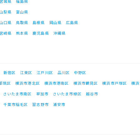
宮城県
福島県
山梨県
富山県
山口県
鳥取県
島根県
岡山県
広島県
宮崎県
熊本県
鹿児島県
沖縄県
新宿区
江東区
江戸川区
品川区
中野区
都筑区
横浜市港北区
横浜市港南区
横浜市鶴見区
横浜市戸塚区
横浜
さいたま市南区
草加市
さいたま市緑区
越谷市
千葉市稲毛区
習志野市
浦安市