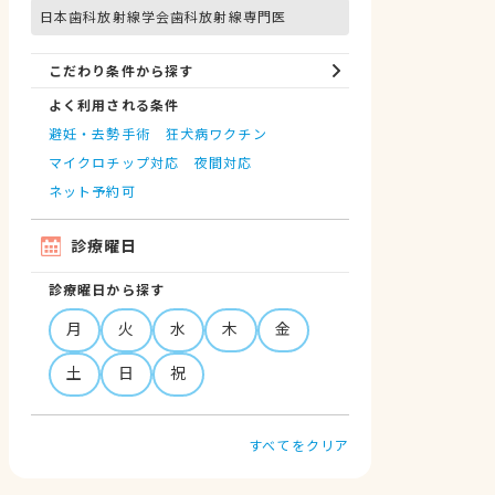
日本歯科放射線学会歯科放射線専門医
こだわり条件から探す
よく利用される条件
避妊・去勢手術
狂犬病ワクチン
マイクロチップ対応
夜間対応
ネット予約可
診療曜日
診療曜日から探す
月
火
水
木
金
土
日
祝
すべてをクリア