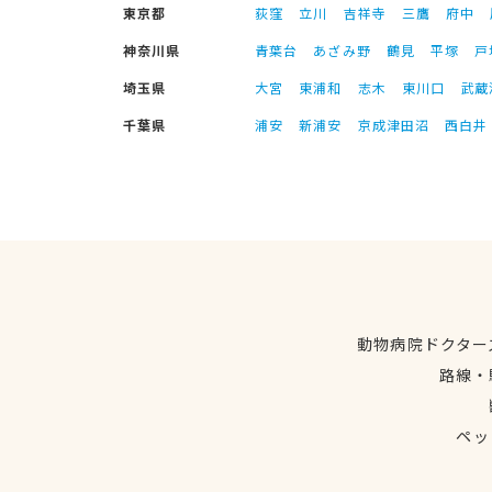
東京都
荻窪
立川
吉祥寺
三鷹
府中
神奈川県
青葉台
あざみ野
鶴見
平塚
戸
埼玉県
大宮
東浦和
志木
東川口
武蔵
千葉県
浦安
新浦安
京成津田沼
西白井
動物病院ドクター
路線・
ペッ