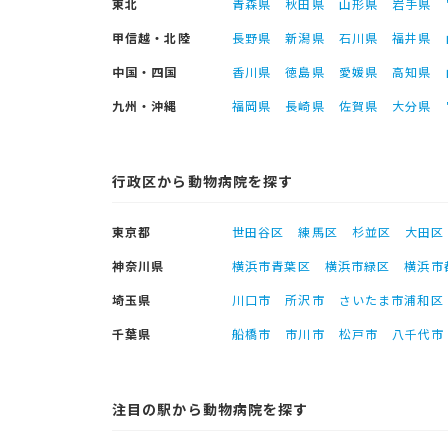
東北
青森県
秋田県
山形県
岩手県
甲信越・北陸
長野県
新潟県
石川県
福井県
中国・四国
香川県
徳島県
愛媛県
高知県
九州・沖縄
福岡県
長崎県
佐賀県
大分県
行政区から動物病院を探す
東京都
世田谷区
練馬区
杉並区
大田区
神奈川県
横浜市青葉区
横浜市緑区
横浜市
埼玉県
川口市
所沢市
さいたま市浦和区
千葉県
船橋市
市川市
松戸市
八千代市
注目の駅から動物病院を探す