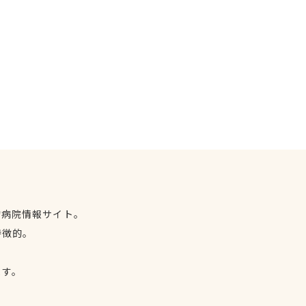
物病院情報サイト。
特徴的。
、
ます。