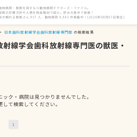
動物病院・獣医を探すなら動物病院ドクターズ・ファイル。
獣医の診療方針や人柄を独自取材で紹介。好みの条件で検索！
街の頼れる獣医さん 937 人、動物病院 9,443 件掲載中！(2026年08月07日現在)
日本歯科放射線学会歯科放射線専門医
の検索結果
科放射線学会歯科放射線専門医の獣医・
ニック・病院は見つかりませんでした。
更して検索してください。
1