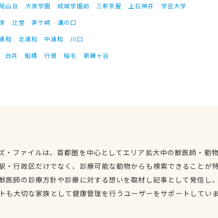
尾山台
大泉学園
成城学園前
三軒茶屋
上石神井
学芸大学
塚
辻堂
茅ケ崎
溝の口
浦和
北浦和
中浦和
川口
白井
船橋
行徳
稲毛
新鎌ヶ谷
ズ・ファイルは、首都圏を中心としてエリア拡大中の獣医師・動
駅・行政区だけでなく、診療可能な動物からも検索できることが
獣医師の診療方針や診療に対する想いを取材し記事として発信し
トも大切な家族として健康管理を行うユーザーをサポートしてい