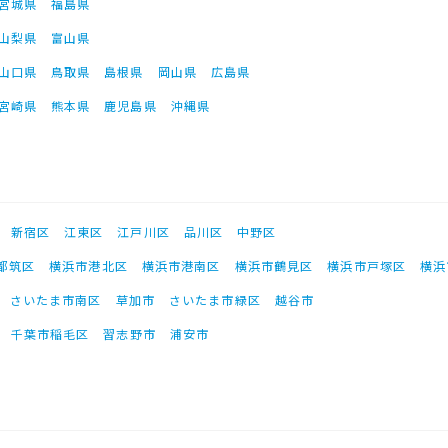
宮城県
福島県
山梨県
富山県
山口県
鳥取県
島根県
岡山県
広島県
宮崎県
熊本県
鹿児島県
沖縄県
新宿区
江東区
江戸川区
品川区
中野区
都筑区
横浜市港北区
横浜市港南区
横浜市鶴見区
横浜市戸塚区
横浜
さいたま市南区
草加市
さいたま市緑区
越谷市
千葉市稲毛区
習志野市
浦安市