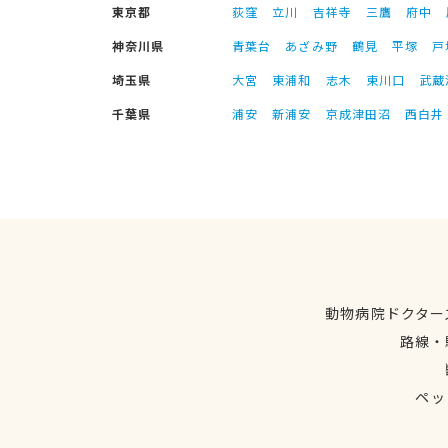
東京都
荻窪
立川
吉祥寺
三鷹
府中
神奈川県
青葉台
あざみ野
鶴見
平塚
戸
埼玉県
大宮
東浦和
志木
東川口
武蔵
千葉県
浦安
新浦安
京成津田沼
西白井
動物病院ドクター
路線・
ペッ