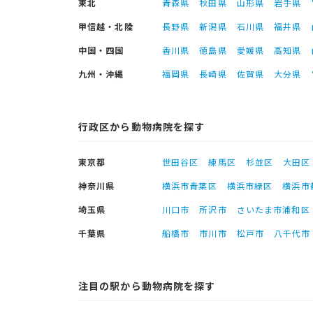
東北
青森県
秋田県
山形県
岩手県
甲信越・北陸
長野県
新潟県
石川県
福井県
中国・四国
香川県
徳島県
愛媛県
高知県
九州・沖縄
福岡県
長崎県
佐賀県
大分県
行政区から動物病院を探す
東京都
世田谷区
練馬区
杉並区
大田区
神奈川県
横浜市青葉区
横浜市緑区
横浜市
埼玉県
川口市
所沢市
さいたま市浦和区
千葉県
船橋市
市川市
松戸市
八千代市
注目の駅から動物病院を探す