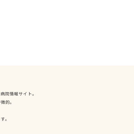
物病院情報サイト。
特徴的。
、
ます。