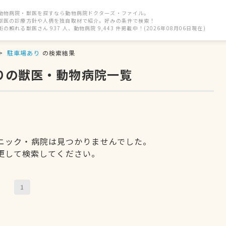
動物病院・獣医を探すなら動物病院ドクターズ・ファイル。
獣医の診療方針や人柄を独自取材で紹介。好みの条件で検索！
街の頼れる獣医さん 937 人、動物病院 9,443 件掲載中！(2026年08月06日現在)
駐車場あり
の検索結果
りの獣医・動物病院一覧
ニック・病院は見つかりませんでした。
更して検索してください。
1