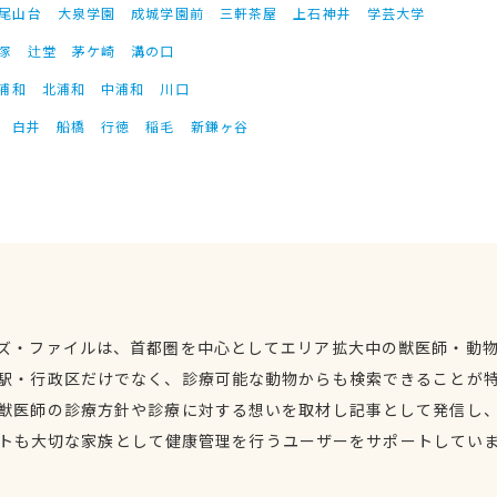
尾山台
大泉学園
成城学園前
三軒茶屋
上石神井
学芸大学
塚
辻堂
茅ケ崎
溝の口
浦和
北浦和
中浦和
川口
白井
船橋
行徳
稲毛
新鎌ヶ谷
ズ・ファイルは、首都圏を中心としてエリア拡大中の獣医師・動
駅・行政区だけでなく、診療可能な動物からも検索できることが
獣医師の診療方針や診療に対する想いを取材し記事として発信し
トも大切な家族として健康管理を行うユーザーをサポートしてい