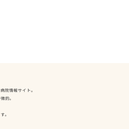
物病院情報サイト。
特徴的。
、
ます。