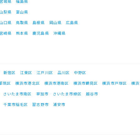
宮城県
福島県
山梨県
富山県
山口県
鳥取県
島根県
岡山県
広島県
宮崎県
熊本県
鹿児島県
沖縄県
新宿区
江東区
江戸川区
品川区
中野区
都筑区
横浜市港北区
横浜市港南区
横浜市鶴見区
横浜市戸塚区
横浜
さいたま市南区
草加市
さいたま市緑区
越谷市
千葉市稲毛区
習志野市
浦安市