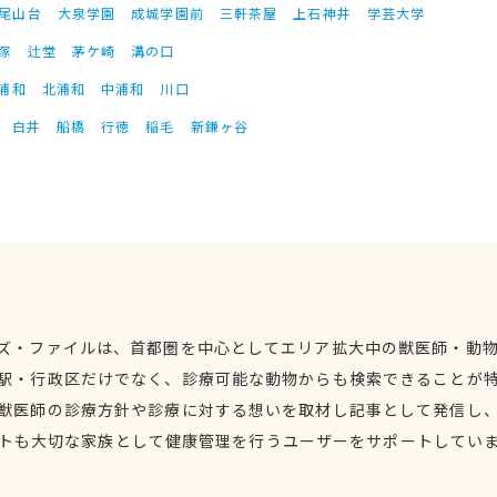
尾山台
大泉学園
成城学園前
三軒茶屋
上石神井
学芸大学
塚
辻堂
茅ケ崎
溝の口
浦和
北浦和
中浦和
川口
白井
船橋
行徳
稲毛
新鎌ヶ谷
ズ・ファイルは、首都圏を中心としてエリア拡大中の獣医師・動
駅・行政区だけでなく、診療可能な動物からも検索できることが
獣医師の診療方針や診療に対する想いを取材し記事として発信し
トも大切な家族として健康管理を行うユーザーをサポートしてい