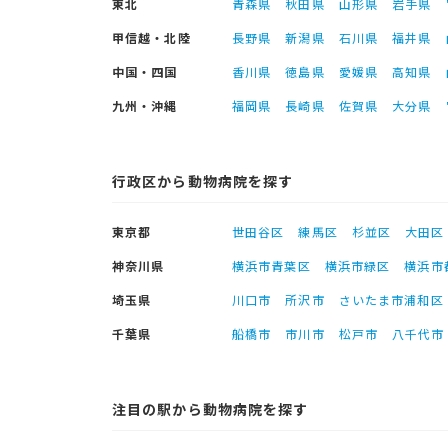
東北
青森県
秋田県
山形県
岩手県
甲信越・北陸
長野県
新潟県
石川県
福井県
中国・四国
香川県
徳島県
愛媛県
高知県
九州・沖縄
福岡県
長崎県
佐賀県
大分県
行政区から動物病院を探す
東京都
世田谷区
練馬区
杉並区
大田区
神奈川県
横浜市青葉区
横浜市緑区
横浜市
埼玉県
川口市
所沢市
さいたま市浦和区
千葉県
船橋市
市川市
松戸市
八千代市
注目の駅から動物病院を探す