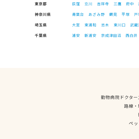
東京都
荻窪
立川
吉祥寺
三鷹
府中
神奈川県
青葉台
あざみ野
鶴見
平塚
戸
埼玉県
大宮
東浦和
志木
東川口
武蔵
千葉県
浦安
新浦安
京成津田沼
西白井
動物病院ドクター
路線・
ペッ