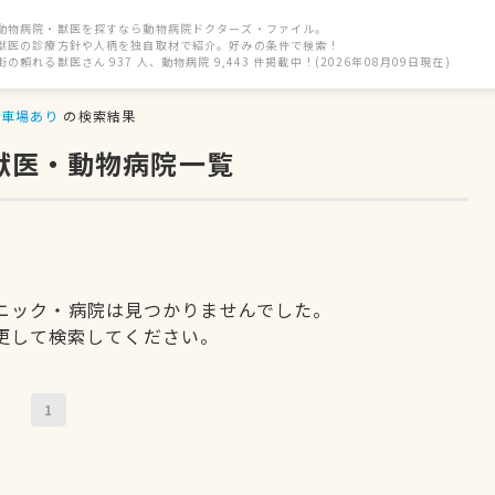
動物病院・獣医を探すなら動物病院ドクターズ・ファイル。
獣医の診療方針や人柄を独自取材で紹介。好みの条件で検索！
街の頼れる獣医さん 937 人、動物病院 9,443 件掲載中！(2026年08月09日現在)
駐車場あり
の検索結果
獣医・動物病院一覧
ニック・病院は見つかりませんでした。
更して検索してください。
1