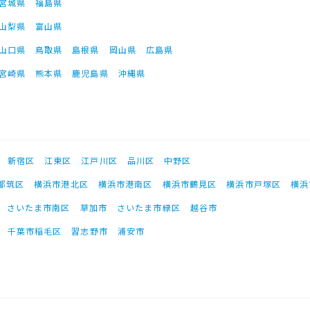
宮城県
福島県
山梨県
富山県
山口県
鳥取県
島根県
岡山県
広島県
宮崎県
熊本県
鹿児島県
沖縄県
新宿区
江東区
江戸川区
品川区
中野区
都筑区
横浜市港北区
横浜市港南区
横浜市鶴見区
横浜市戸塚区
横浜
さいたま市南区
草加市
さいたま市緑区
越谷市
千葉市稲毛区
習志野市
浦安市