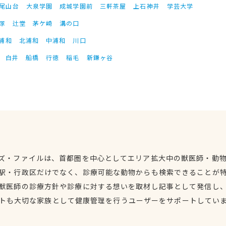
尾山台
大泉学園
成城学園前
三軒茶屋
上石神井
学芸大学
塚
辻堂
茅ケ崎
溝の口
浦和
北浦和
中浦和
川口
白井
船橋
行徳
稲毛
新鎌ヶ谷
ズ・ファイルは、首都圏を中心としてエリア拡大中の獣医師・動
駅・行政区だけでなく、診療可能な動物からも検索できることが
獣医師の診療方針や診療に対する想いを取材し記事として発信し
トも大切な家族として健康管理を行うユーザーをサポートしてい