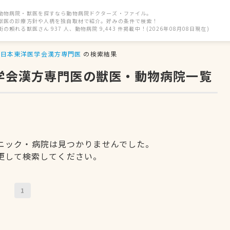
動物病院・獣医を探すなら動物病院ドクターズ・ファイル。
獣医の診療方針や人柄を独自取材で紹介。好みの条件で検索！
街の頼れる獣医さん 937 人、動物病院 9,443 件掲載中！(2026年08月08日現在)
日本東洋医学会漢方専門医
の検索結果
医学会漢方専門医の獣医・動物病院一覧
ニック・病院は見つかりませんでした。
更して検索してください。
1