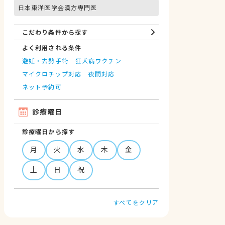
日本東洋医学会漢方専門医
こだわり条件から探す
よく利用される条件
避妊・去勢手術
狂犬病ワクチン
マイクロチップ対応
夜間対応
ネット予約可
診療曜日
診療曜日から探す
月
火
水
木
金
土
日
祝
すべてをクリア