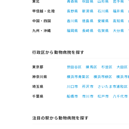
東北
青森県
秋田県
山形県
岩手県
甲信越・北陸
長野県
新潟県
石川県
福井県
中国・四国
香川県
徳島県
愛媛県
高知県
九州・沖縄
福岡県
長崎県
佐賀県
大分県
行政区から動物病院を探す
東京都
世田谷区
練馬区
杉並区
大田区
神奈川県
横浜市青葉区
横浜市緑区
横浜市
埼玉県
川口市
所沢市
さいたま市浦和区
千葉県
船橋市
市川市
松戸市
八千代市
注目の駅から動物病院を探す