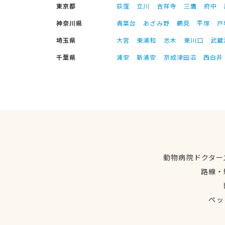
東京都
荻窪
立川
吉祥寺
三鷹
府中
神奈川県
青葉台
あざみ野
鶴見
平塚
戸
埼玉県
大宮
東浦和
志木
東川口
武蔵
千葉県
浦安
新浦安
京成津田沼
西白井
動物病院ドクター
路線・
ペッ