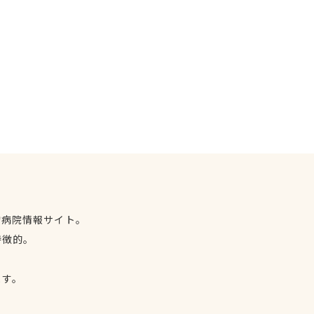
物病院情報サイト。
特徴的。
、
ます。