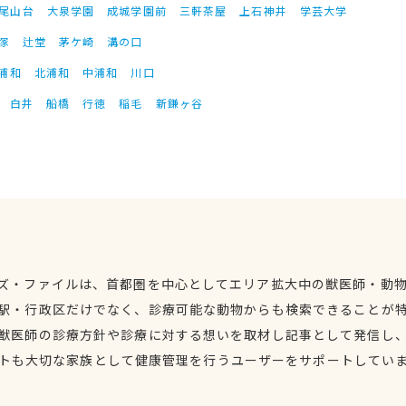
尾山台
大泉学園
成城学園前
三軒茶屋
上石神井
学芸大学
塚
辻堂
茅ケ崎
溝の口
浦和
北浦和
中浦和
川口
白井
船橋
行徳
稲毛
新鎌ヶ谷
ズ・ファイルは、首都圏を中心としてエリア拡大中の獣医師・動
駅・行政区だけでなく、診療可能な動物からも検索できることが
獣医師の診療方針や診療に対する想いを取材し記事として発信し
トも大切な家族として健康管理を行うユーザーをサポートしてい