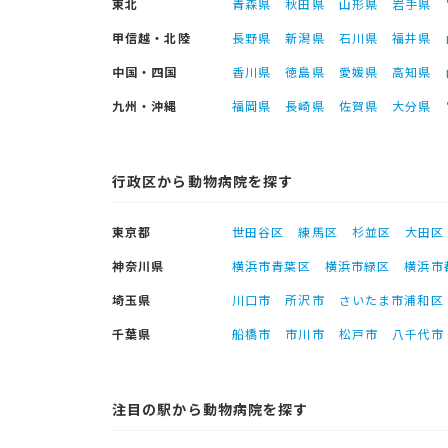
東北
青森県
秋田県
山形県
岩手県
甲信越・北陸
長野県
新潟県
石川県
福井県
中国・四国
香川県
徳島県
愛媛県
高知県
九州・沖縄
福岡県
長崎県
佐賀県
大分県
行政区から動物病院を探す
東京都
世田谷区
練馬区
杉並区
大田区
神奈川県
横浜市青葉区
横浜市緑区
横浜市
埼玉県
川口市
所沢市
さいたま市浦和区
千葉県
船橋市
市川市
松戸市
八千代市
注目の駅から動物病院を探す