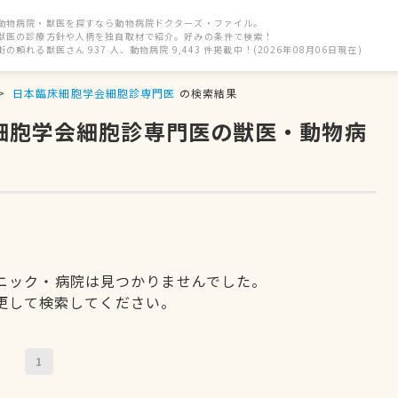
動物病院・獣医を探すなら動物病院ドクターズ・ファイル。
獣医の診療方針や人柄を独自取材で紹介。好みの条件で検索！
街の頼れる獣医さん 937 人、動物病院 9,443 件掲載中！(2026年08月06日現在)
日本臨床細胞学会細胞診専門医
の検索結果
床細胞学会細胞診専門医の獣医・動物病
ニック・病院は見つかりませんでした。
更して検索してください。
1