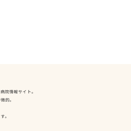
物病院情報サイト。
特徴的。
、
ます。