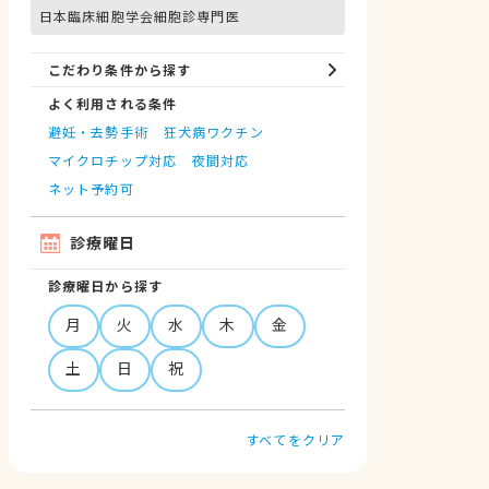
日本臨床細胞学会細胞診専門医
こだわり条件から探す
よく利用される条件
避妊・去勢手術
狂犬病ワクチン
マイクロチップ対応
夜間対応
ネット予約可
診療曜日
診療曜日から探す
月
火
水
木
金
土
日
祝
すべてをクリア