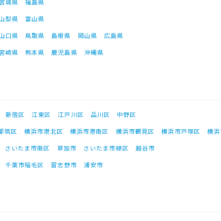
宮城県
福島県
山梨県
富山県
山口県
鳥取県
島根県
岡山県
広島県
宮崎県
熊本県
鹿児島県
沖縄県
新宿区
江東区
江戸川区
品川区
中野区
都筑区
横浜市港北区
横浜市港南区
横浜市鶴見区
横浜市戸塚区
横浜
さいたま市南区
草加市
さいたま市緑区
越谷市
千葉市稲毛区
習志野市
浦安市