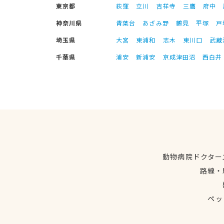
東京都
荻窪
立川
吉祥寺
三鷹
府中
神奈川県
青葉台
あざみ野
鶴見
平塚
戸
埼玉県
大宮
東浦和
志木
東川口
武蔵
千葉県
浦安
新浦安
京成津田沼
西白井
動物病院ドクター
路線・
ペッ