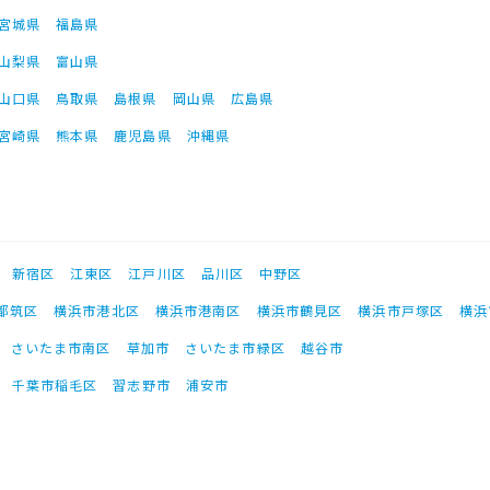
宮城県
福島県
山梨県
富山県
山口県
鳥取県
島根県
岡山県
広島県
宮崎県
熊本県
鹿児島県
沖縄県
新宿区
江東区
江戸川区
品川区
中野区
都筑区
横浜市港北区
横浜市港南区
横浜市鶴見区
横浜市戸塚区
横浜
さいたま市南区
草加市
さいたま市緑区
越谷市
千葉市稲毛区
習志野市
浦安市