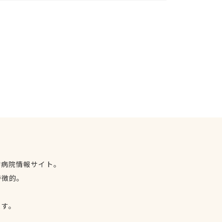
物病院情報サイト。
特徴的。
、
ます。