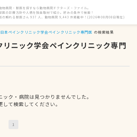
動物病院・獣医を探すなら動物病院ドクターズ・ファイル。
獣医の診療方針や人柄を独自取材で紹介。好みの条件で検索！
街の頼れる獣医さん 937 人、動物病院 9,443 件掲載中！(2026年08月08日現在)
日本ペインクリニック学会ペインクリニック専門医
の検索結果
ンクリニック学会ペインクリニック専門
ニック・病院は見つかりませんでした。
更して検索してください。
1