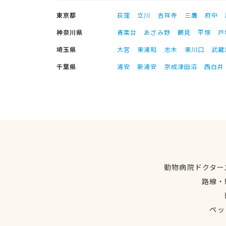
東京都
荻窪
立川
吉祥寺
三鷹
府中
神奈川県
青葉台
あざみ野
鶴見
平塚
戸
埼玉県
大宮
東浦和
志木
東川口
武蔵
千葉県
浦安
新浦安
京成津田沼
西白井
動物病院ドクター
路線・
ペッ