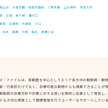
尾山台
大泉学園
成城学園前
三軒茶屋
上石神井
学芸大学
塚
辻堂
茅ケ崎
溝の口
浦和
北浦和
中浦和
川口
白井
船橋
行徳
稲毛
新鎌ヶ谷
ズ・ファイルは、首都圏を中心としてエリア拡大中の獣医師・動
駅・行政区だけでなく、診療可能な動物からも検索できることが
獣医師の診療方針や診療に対する想いを取材し記事として発信し
トも大切な家族として健康管理を行うユーザーをサポートしてい