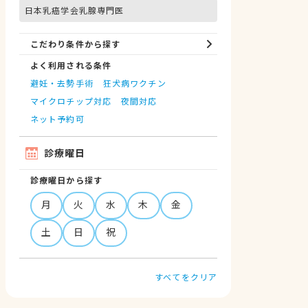
日本乳癌学会乳腺専門医
こだわり条件から探す
よく利用される条件
避妊・去勢手術
狂犬病ワクチン
マイクロチップ対応
夜間対応
ネット予約可
診療曜日
診療曜日から探す
月
火
水
木
金
土
日
祝
すべてをクリア