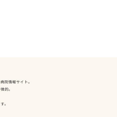
物病院情報サイト。
特徴的。
、
ます。