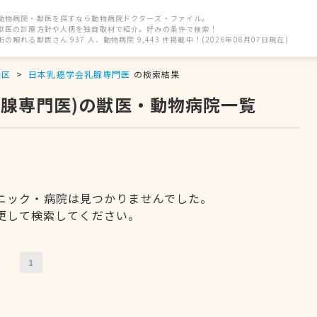
動物病院・獣医を探すなら動物病院ドクターズ・ファイル。
獣医の診療方針や人柄を独自取材で紹介。好みの条件で検索！
街の頼れる獣医さん 937 人、動物病院 9,443 件掲載中！(2026年08月07日現在)
央区
日本乳癌学会乳腺専門医
の検索結果
乳腺専門医)の獣医・動物病院一覧
ニック・病院は見つかりませんでした。
更して検索してください。
1