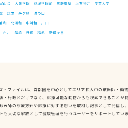
尾山台
大泉学園
成城学園前
三軒茶屋
上石神井
学芸大学
塚
辻堂
茅ケ崎
溝の口
浦和
北浦和
中浦和
川口
白井
船橋
行徳
稲毛
新鎌ヶ谷
ズ・ファイルは、首都圏を中心としてエリア拡大中の獣医師・動
駅・行政区だけでなく、診療可能な動物からも検索できることが
獣医師の診療方針や診療に対する想いを取材し記事として発信し
トも大切な家族として健康管理を行うユーザーをサポートしてい