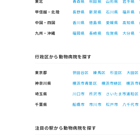
東北
青森県
秋田県
山形県
岩手県
甲信越・北陸
長野県
新潟県
石川県
福井県
中国・四国
香川県
徳島県
愛媛県
高知県
九州・沖縄
福岡県
長崎県
佐賀県
大分県
行政区から動物病院を探す
東京都
世田谷区
練馬区
杉並区
大田区
神奈川県
横浜市青葉区
横浜市緑区
横浜市
埼玉県
川口市
所沢市
さいたま市浦和区
千葉県
船橋市
市川市
松戸市
八千代市
注目の駅から動物病院を探す