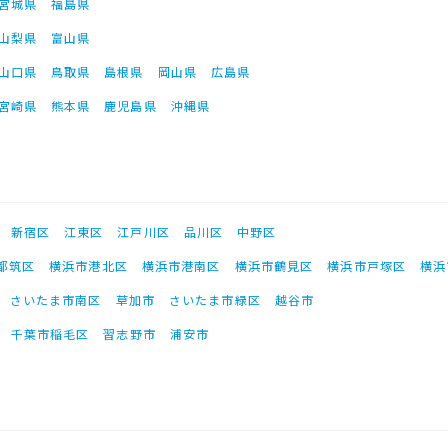
宮城県
福島県
山梨県
富山県
山口県
鳥取県
島根県
岡山県
広島県
宮崎県
熊本県
鹿児島県
沖縄県
新宿区
江東区
江戸川区
品川区
中野区
都筑区
横浜市港北区
横浜市港南区
横浜市鶴見区
横浜市戸塚区
横浜
さいたま市南区
草加市
さいたま市緑区
越谷市
千葉市稲毛区
習志野市
浦安市