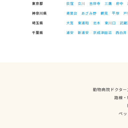
東京都
荻窪
立川
吉祥寺
三鷹
府中
神奈川県
青葉台
あざみ野
鶴見
平塚
戸
埼玉県
大宮
東浦和
志木
東川口
武蔵
千葉県
浦安
新浦安
京成津田沼
西白井
動物病院ドクター
路線・
ペッ