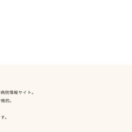
物病院情報サイト。
特徴的。
、
ます。