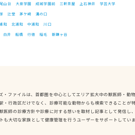
尾山台
大泉学園
成城学園前
三軒茶屋
上石神井
学芸大学
塚
辻堂
茅ケ崎
溝の口
浦和
北浦和
中浦和
川口
白井
船橋
行徳
稲毛
新鎌ヶ谷
ズ・ファイルは、首都圏を中心としてエリア拡大中の獣医師・動
駅・行政区だけでなく、診療可能な動物からも検索できることが
獣医師の診療方針や診療に対する想いを取材し記事として発信し
トも大切な家族として健康管理を行うユーザーをサポートしてい