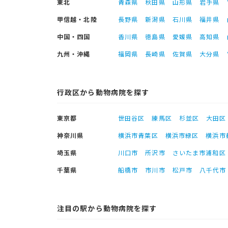
東北
青森県
秋田県
山形県
岩手県
甲信越・北陸
長野県
新潟県
石川県
福井県
中国・四国
香川県
徳島県
愛媛県
高知県
九州・沖縄
福岡県
長崎県
佐賀県
大分県
行政区から動物病院を探す
東京都
世田谷区
練馬区
杉並区
大田区
神奈川県
横浜市青葉区
横浜市緑区
横浜市
埼玉県
川口市
所沢市
さいたま市浦和区
千葉県
船橋市
市川市
松戸市
八千代市
注目の駅から動物病院を探す