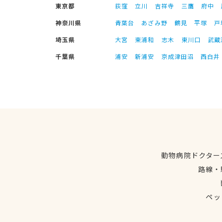
東京都
荻窪
立川
吉祥寺
三鷹
府中
神奈川県
青葉台
あざみ野
鶴見
平塚
戸
埼玉県
大宮
東浦和
志木
東川口
武蔵
千葉県
浦安
新浦安
京成津田沼
西白井
動物病院ドクター
路線・
ペッ