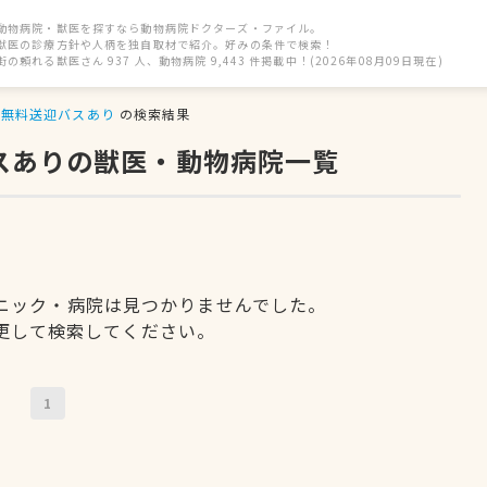
動物病院・獣医を探すなら動物病院ドクターズ・ファイル。
獣医の診療方針や人柄を独自取材で紹介。好みの条件で検索！
街の頼れる獣医さん 937 人、動物病院 9,443 件掲載中！(2026年08月09日現在)
無料送迎バスあり
の検索結果
バスありの獣医・動物病院一覧
ニック・病院は見つかりませんでした。
更して検索してください。
1