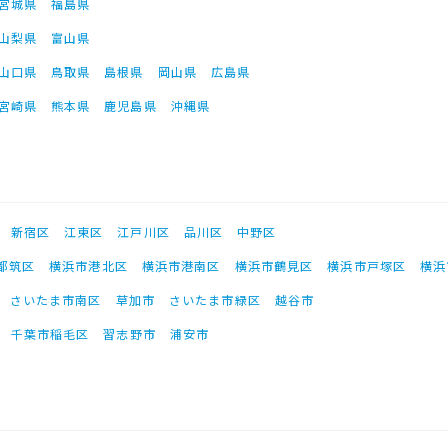
宮城県
福島県
山梨県
富山県
山口県
鳥取県
島根県
岡山県
広島県
宮崎県
熊本県
鹿児島県
沖縄県
新宿区
江東区
江戸川区
品川区
中野区
都筑区
横浜市港北区
横浜市港南区
横浜市鶴見区
横浜市戸塚区
横浜
さいたま市南区
草加市
さいたま市緑区
越谷市
千葉市稲毛区
習志野市
浦安市