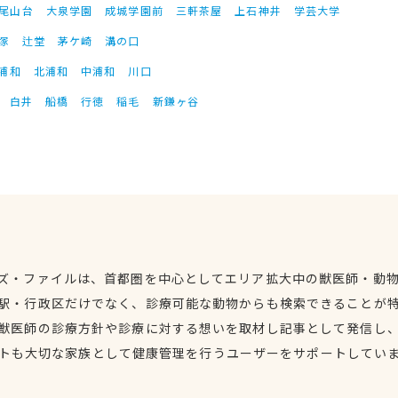
尾山台
大泉学園
成城学園前
三軒茶屋
上石神井
学芸大学
塚
辻堂
茅ケ崎
溝の口
浦和
北浦和
中浦和
川口
白井
船橋
行徳
稲毛
新鎌ヶ谷
ズ・ファイルは、首都圏を中心としてエリア拡大中の獣医師・動
駅・行政区だけでなく、診療可能な動物からも検索できることが
獣医師の診療方針や診療に対する想いを取材し記事として発信し
トも大切な家族として健康管理を行うユーザーをサポートしてい