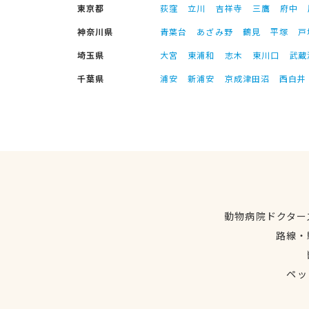
東京都
荻窪
立川
吉祥寺
三鷹
府中
神奈川県
青葉台
あざみ野
鶴見
平塚
戸
埼玉県
大宮
東浦和
志木
東川口
武蔵
千葉県
浦安
新浦安
京成津田沼
西白井
動物病院ドクター
路線・
ペッ