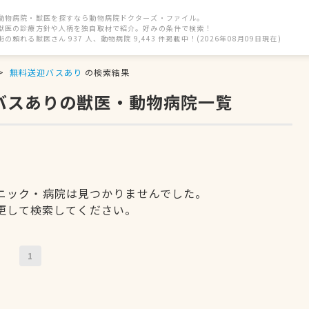
動物病院・獣医を探すなら動物病院ドクターズ・ファイル。
獣医の診療方針や人柄を独自取材で紹介。好みの条件で検索！
街の頼れる獣医さん 937 人、動物病院 9,443 件掲載中！(2026年08月09日現在)
無料送迎バスあり
の検索結果
迎バスありの獣医・動物病院一覧
ニック・病院は見つかりませんでした。
更して検索してください。
1