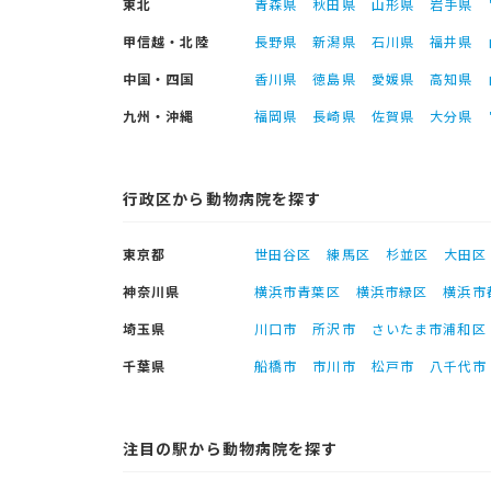
東北
青森県
秋田県
山形県
岩手県
甲信越・北陸
長野県
新潟県
石川県
福井県
中国・四国
香川県
徳島県
愛媛県
高知県
九州・沖縄
福岡県
長崎県
佐賀県
大分県
行政区から動物病院を探す
東京都
世田谷区
練馬区
杉並区
大田区
神奈川県
横浜市青葉区
横浜市緑区
横浜市
埼玉県
川口市
所沢市
さいたま市浦和区
千葉県
船橋市
市川市
松戸市
八千代市
注目の駅から動物病院を探す