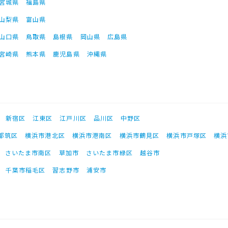
宮城県
福島県
山梨県
富山県
山口県
鳥取県
島根県
岡山県
広島県
宮崎県
熊本県
鹿児島県
沖縄県
新宿区
江東区
江戸川区
品川区
中野区
都筑区
横浜市港北区
横浜市港南区
横浜市鶴見区
横浜市戸塚区
横浜
さいたま市南区
草加市
さいたま市緑区
越谷市
千葉市稲毛区
習志野市
浦安市