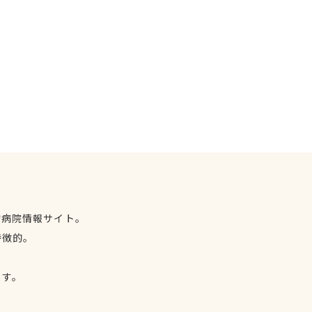
物病院情報サイト。
特徴的。
、
ます。