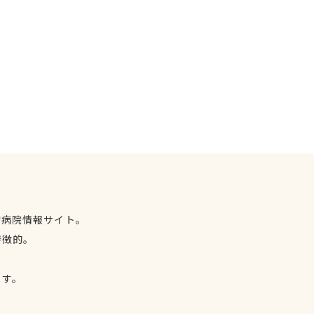
物病院情報サイト。
特徴的。
、
ます。