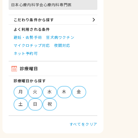
日本心療内科学会心療内科専門医
こだわり条件から探す
よく利用される条件
避妊・去勢手術
狂犬病ワクチン
マイクロチップ対応
夜間対応
ネット予約可
診療曜日
診療曜日から探す
月
火
水
木
金
土
日
祝
すべてをクリア