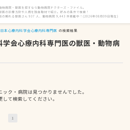
動物病院・獣医を探すなら動物病院ドクターズ・ファイル。
獣医の診療方針や人柄を独自取材で紹介。好みの条件で検索！
街の頼れる獣医さん 937 人、動物病院 9,443 件掲載中！(2026年08月09日現在)
日本心療内科学会心療内科専門医
の検索結果
内科学会心療内科専門医の獣医・動物病
ニック・病院は見つかりませんでした。
更して検索してください。
1