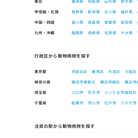
東北
青森県
秋田県
山形県
岩手県
甲信越・北陸
長野県
新潟県
石川県
福井県
中国・四国
香川県
徳島県
愛媛県
高知県
九州・沖縄
福岡県
長崎県
佐賀県
大分県
行政区から動物病院を探す
東京都
世田谷区
練馬区
杉並区
大田区
神奈川県
横浜市青葉区
横浜市緑区
横浜市
埼玉県
川口市
所沢市
さいたま市浦和区
千葉県
船橋市
市川市
松戸市
八千代市
注目の駅から動物病院を探す