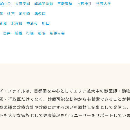
尾山台
大泉学園
成城学園前
三軒茶屋
上石神井
学芸大学
塚
辻堂
茅ケ崎
溝の口
浦和
北浦和
中浦和
川口
白井
船橋
行徳
稲毛
新鎌ヶ谷
ズ・ファイルは、首都圏を中心としてエリア拡大中の獣医師・動
駅・行政区だけでなく、診療可能な動物からも検索できることが
獣医師の診療方針や診療に対する想いを取材し記事として発信し
トも大切な家族として健康管理を行うユーザーをサポートしてい