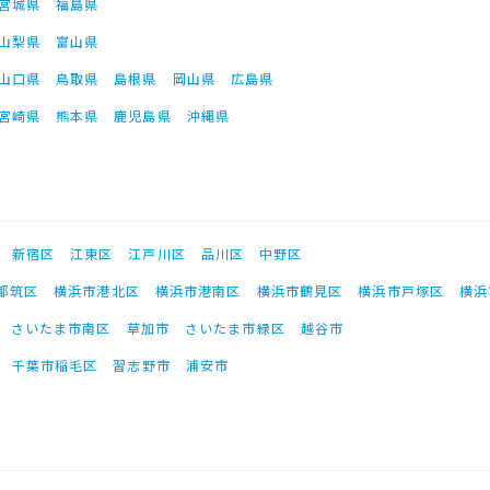
宮城県
福島県
山梨県
富山県
山口県
鳥取県
島根県
岡山県
広島県
宮崎県
熊本県
鹿児島県
沖縄県
新宿区
江東区
江戸川区
品川区
中野区
都筑区
横浜市港北区
横浜市港南区
横浜市鶴見区
横浜市戸塚区
横浜
さいたま市南区
草加市
さいたま市緑区
越谷市
千葉市稲毛区
習志野市
浦安市