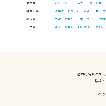
東京都
荻窪
立川
吉祥寺
三鷹
府中
神奈川県
青葉台
あざみ野
鶴見
平塚
戸
埼玉県
大宮
東浦和
志木
東川口
武蔵
千葉県
浦安
新浦安
京成津田沼
西白井
動物病院ドクター
路線・
ペッ