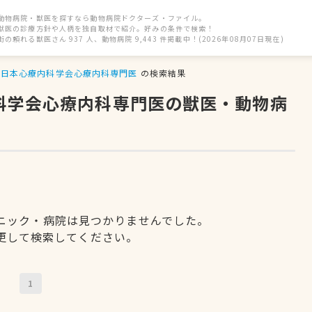
動物病院・獣医を探すなら動物病院ドクターズ・ファイル。
獣医の診療方針や人柄を独自取材で紹介。好みの条件で検索！
街の頼れる獣医さん 937 人、動物病院 9,443 件掲載中！(2026年08月07日現在)
日本心療内科学会心療内科専門医
の検索結果
内科学会心療内科専門医の獣医・動物病
ニック・病院は見つかりませんでした。
更して検索してください。
1