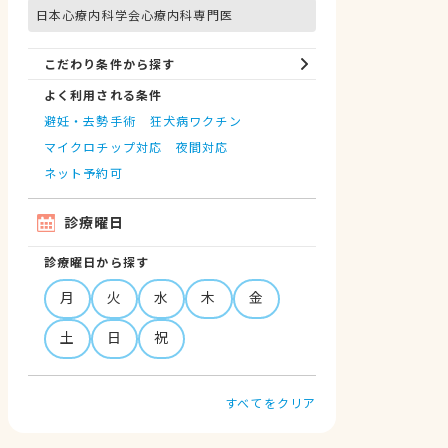
日本心療内科学会心療内科専門医
こだわり条件から探す
よく利用される条件
避妊・去勢手術
狂犬病ワクチン
マイクロチップ対応
夜間対応
ネット予約可
診療曜日
診療曜日から探す
月
火
水
木
金
土
日
祝
すべてをクリア