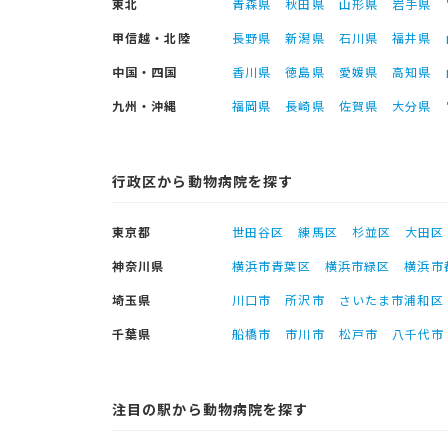
東北
青森県
秋田県
山形県
岩手県
甲信越・北陸
長野県
新潟県
石川県
福井県
中国・四国
香川県
徳島県
愛媛県
高知県
九州・沖縄
福岡県
長崎県
佐賀県
大分県
行政区から動物病院を探す
東京都
世田谷区
練馬区
杉並区
大田区
神奈川県
横浜市青葉区
横浜市緑区
横浜市
埼玉県
川口市
所沢市
さいたま市浦和区
千葉県
船橋市
市川市
松戸市
八千代市
注目の駅から動物病院を探す