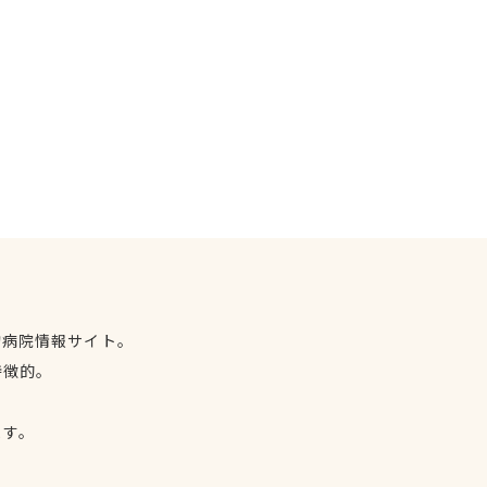
物病院情報サイト。
特徴的。
、
ます。