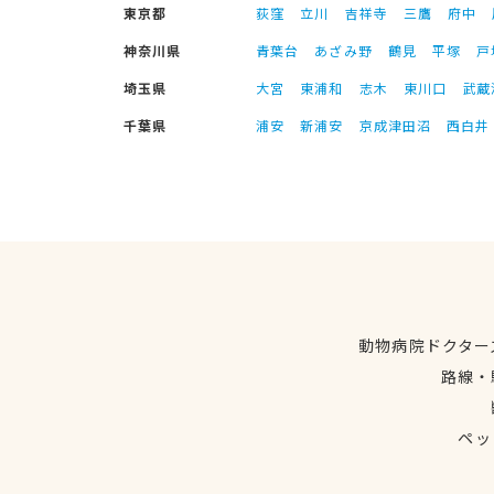
東京都
荻窪
立川
吉祥寺
三鷹
府中
神奈川県
青葉台
あざみ野
鶴見
平塚
戸
埼玉県
大宮
東浦和
志木
東川口
武蔵
千葉県
浦安
新浦安
京成津田沼
西白井
動物病院ドクター
路線・
ペッ