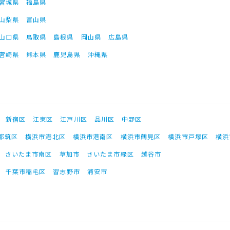
宮城県
福島県
山梨県
富山県
山口県
鳥取県
島根県
岡山県
広島県
宮崎県
熊本県
鹿児島県
沖縄県
新宿区
江東区
江戸川区
品川区
中野区
都筑区
横浜市港北区
横浜市港南区
横浜市鶴見区
横浜市戸塚区
横浜
さいたま市南区
草加市
さいたま市緑区
越谷市
千葉市稲毛区
習志野市
浦安市