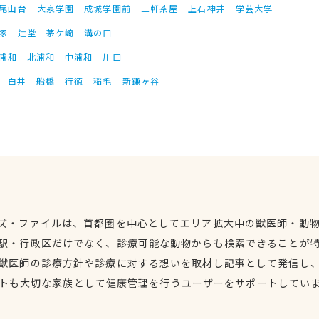
尾山台
大泉学園
成城学園前
三軒茶屋
上石神井
学芸大学
塚
辻堂
茅ケ崎
溝の口
浦和
北浦和
中浦和
川口
白井
船橋
行徳
稲毛
新鎌ヶ谷
ズ・ファイルは、首都圏を中心としてエリア拡大中の獣医師・動
駅・行政区だけでなく、診療可能な動物からも検索できることが
獣医師の診療方針や診療に対する想いを取材し記事として発信し
トも大切な家族として健康管理を行うユーザーをサポートしてい