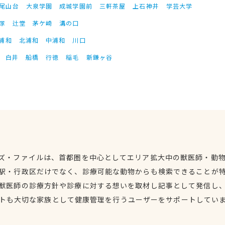
尾山台
大泉学園
成城学園前
三軒茶屋
上石神井
学芸大学
塚
辻堂
茅ケ崎
溝の口
浦和
北浦和
中浦和
川口
白井
船橋
行徳
稲毛
新鎌ヶ谷
ズ・ファイルは、首都圏を中心としてエリア拡大中の獣医師・動
駅・行政区だけでなく、診療可能な動物からも検索できることが
獣医師の診療方針や診療に対する想いを取材し記事として発信し
トも大切な家族として健康管理を行うユーザーをサポートしてい