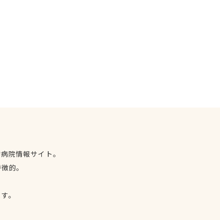
物病院情報サイト。
特徴的。
、
ます。