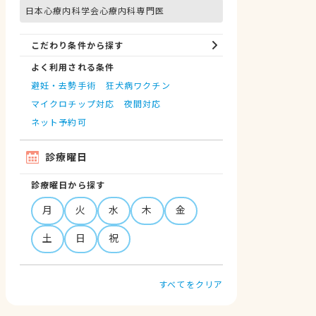
日本心療内科学会心療内科専門医
こだわり条件から探す
よく利用される条件
避妊・去勢手術
狂犬病ワクチン
マイクロチップ対応
夜間対応
ネット予約可
診療曜日
診療曜日から探す
月
火
水
木
金
土
日
祝
すべてをクリア