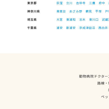
東京都
荻窪
立川
吉祥寺
三鷹
府中
神奈川県
青葉台
あざみ野
鶴見
平塚
戸
埼玉県
大宮
東浦和
志木
東川口
武蔵
千葉県
浦安
新浦安
京成津田沼
西白井
動物病院ドクター
路線・
ペッ