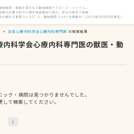
動物病院・獣医を探すなら動物病院ドクターズ・ファイル。
獣医の診療方針や人柄を独自取材で紹介。好みの条件で検索！
街の頼れる獣医さん 937 人、動物病院 9,443 件掲載中！(2026年08月08日現在)
駅
日本心療内科学会心療内科専門医
の検索結果
心療内科学会心療内科専門医の獣医・動
ニック・病院は見つかりませんでした。
更して検索してください。
1