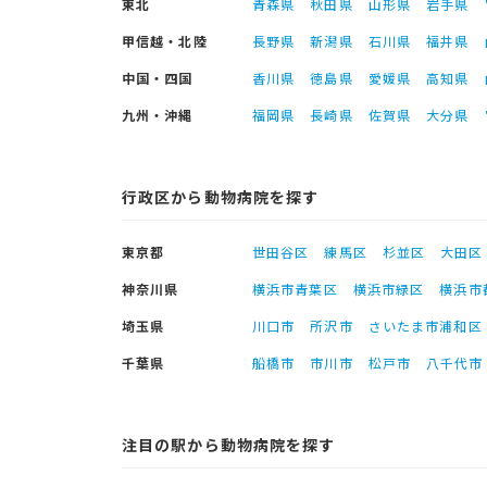
東北
青森県
秋田県
山形県
岩手県
甲信越・北陸
長野県
新潟県
石川県
福井県
中国・四国
香川県
徳島県
愛媛県
高知県
九州・沖縄
福岡県
長崎県
佐賀県
大分県
行政区から動物病院を探す
東京都
世田谷区
練馬区
杉並区
大田区
神奈川県
横浜市青葉区
横浜市緑区
横浜市
埼玉県
川口市
所沢市
さいたま市浦和区
千葉県
船橋市
市川市
松戸市
八千代市
注目の駅から動物病院を探す