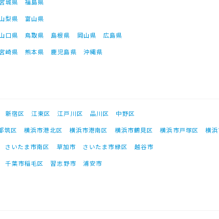
宮城県
福島県
山梨県
富山県
山口県
鳥取県
島根県
岡山県
広島県
宮崎県
熊本県
鹿児島県
沖縄県
新宿区
江東区
江戸川区
品川区
中野区
都筑区
横浜市港北区
横浜市港南区
横浜市鶴見区
横浜市戸塚区
横浜
さいたま市南区
草加市
さいたま市緑区
越谷市
千葉市稲毛区
習志野市
浦安市