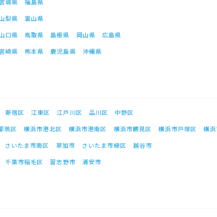
宮城県
福島県
山梨県
富山県
山口県
鳥取県
島根県
岡山県
広島県
宮崎県
熊本県
鹿児島県
沖縄県
新宿区
江東区
江戸川区
品川区
中野区
都筑区
横浜市港北区
横浜市港南区
横浜市鶴見区
横浜市戸塚区
横浜
さいたま市南区
草加市
さいたま市緑区
越谷市
千葉市稲毛区
習志野市
浦安市