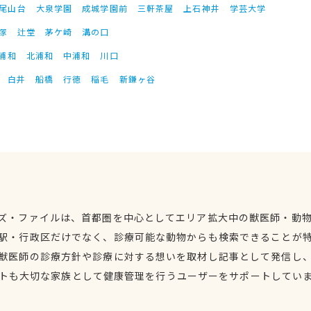
尾山台
大泉学園
成城学園前
三軒茶屋
上石神井
学芸大学
塚
辻堂
茅ケ崎
溝の口
浦和
北浦和
中浦和
川口
白井
船橋
行徳
稲毛
新鎌ヶ谷
ズ・ファイルは、首都圏を中心としてエリア拡大中の獣医師・動
駅・行政区だけでなく、診療可能な動物からも検索できることが
獣医師の診療方針や診療に対する想いを取材し記事として発信し
トも大切な家族として健康管理を行うユーザーをサポートしてい