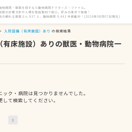
動物病院・獣医を探すなら動物病院ドクターズ・ファイル。
獣医の診療方針や人柄を独自取材で紹介。好みの条件で検索！
街の頼れる獣医さん 937 人、動物病院 9,443 件掲載中！(2026年08月07日現在)
入院設備（有床施設）あり
の検索結果
備（有床施設）ありの獣医・動物病院一
ニック・病院は見つかりませんでした。
更して検索してください。
1