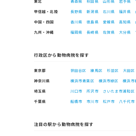
東北
青森県
秋田県
山形県
岩手県
甲信越・北陸
長野県
新潟県
石川県
福井県
中国・四国
香川県
徳島県
愛媛県
高知県
九州・沖縄
福岡県
長崎県
佐賀県
大分県
行政区から動物病院を探す
東京都
世田谷区
練馬区
杉並区
大田区
神奈川県
横浜市青葉区
横浜市緑区
横浜市
埼玉県
川口市
所沢市
さいたま市浦和区
千葉県
船橋市
市川市
松戸市
八千代市
注目の駅から動物病院を探す