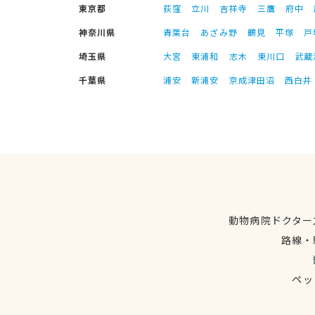
東京都
荻窪
立川
吉祥寺
三鷹
府中
神奈川県
青葉台
あざみ野
鶴見
平塚
戸
埼玉県
大宮
東浦和
志木
東川口
武蔵
千葉県
浦安
新浦安
京成津田沼
西白井
動物病院ドクター
路線・
ペッ