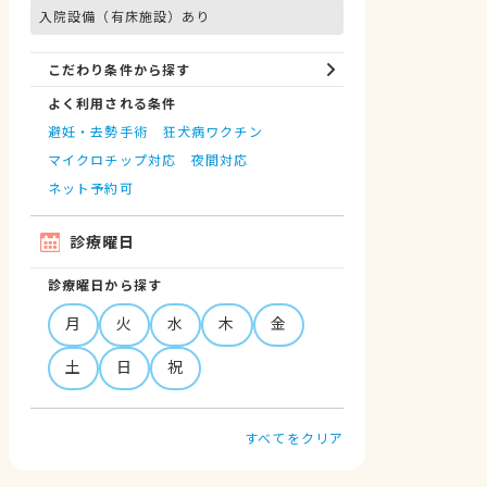
入院設備（有床施設）あり
こだわり条件から探す
よく利用される条件
避妊・去勢手術
狂犬病ワクチン
マイクロチップ対応
夜間対応
ネット予約可
診療曜日
診療曜日から探す
月
火
水
木
金
土
日
祝
すべてをクリア