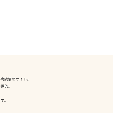
物病院情報サイト。
特徴的。
、
ます。