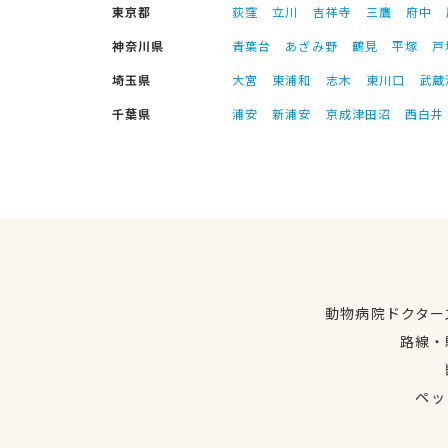
東京都
荻窪
立川
吉祥寺
三鷹
府中
神奈川県
青葉台
あざみ野
鶴見
平塚
戸
埼玉県
大宮
東浦和
志木
東川口
武蔵
千葉県
浦安
新浦安
京成津田沼
西白井
動物病院ドクター
路線・
ペッ