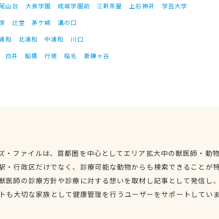
尾山台
大泉学園
成城学園前
三軒茶屋
上石神井
学芸大学
塚
辻堂
茅ケ崎
溝の口
浦和
北浦和
中浦和
川口
白井
船橋
行徳
稲毛
新鎌ヶ谷
ズ・ファイルは、首都圏を中心としてエリア拡大中の獣医師・動
駅・行政区だけでなく、診療可能な動物からも検索できることが
獣医師の診療方針や診療に対する想いを取材し記事として発信し
トも大切な家族として健康管理を行うユーザーをサポートしてい