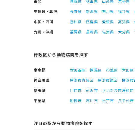
東北
青森県
秋田県
山形県
岩手県
甲信越・北陸
長野県
新潟県
石川県
福井県
中国・四国
香川県
徳島県
愛媛県
高知県
九州・沖縄
福岡県
長崎県
佐賀県
大分県
行政区から動物病院を探す
東京都
世田谷区
練馬区
杉並区
大田区
神奈川県
横浜市青葉区
横浜市緑区
横浜市
埼玉県
川口市
所沢市
さいたま市浦和区
千葉県
船橋市
市川市
松戸市
八千代市
注目の駅から動物病院を探す