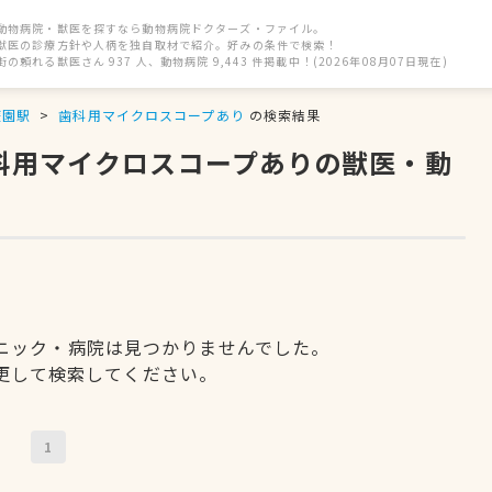
動物病院・獣医を探すなら動物病院ドクターズ・ファイル。
獣医の診療方針や人柄を独自取材で紹介。好みの条件で検索！
街の頼れる獣医さん 937 人、動物病院 9,443 件掲載中！(2026年08月07日現在)
遊園駅
歯科用マイクロスコープあり
の検索結果
歯科用マイクロスコープありの獣医・動
ニック・病院は見つかりませんでした。
更して検索してください。
1