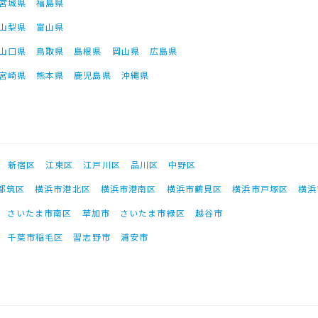
宮城県
福島県
山梨県
富山県
山口県
鳥取県
島根県
岡山県
広島県
宮崎県
熊本県
鹿児島県
沖縄県
新宿区
江東区
江戸川区
品川区
中野区
都筑区
横浜市港北区
横浜市港南区
横浜市鶴見区
横浜市戸塚区
横浜
さいたま市南区
草加市
さいたま市緑区
越谷市
千葉市稲毛区
習志野市
浦安市