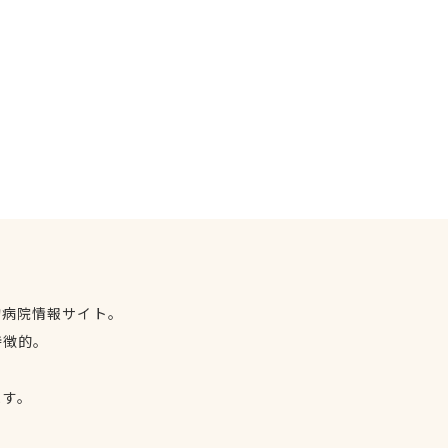
物病院情報サイト。
特徴的。
、
ます。