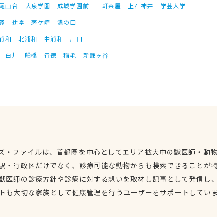
尾山台
大泉学園
成城学園前
三軒茶屋
上石神井
学芸大学
塚
辻堂
茅ケ崎
溝の口
浦和
北浦和
中浦和
川口
白井
船橋
行徳
稲毛
新鎌ヶ谷
ズ・ファイルは、首都圏を中心としてエリア拡大中の獣医師・動
駅・行政区だけでなく、診療可能な動物からも検索できることが
獣医師の診療方針や診療に対する想いを取材し記事として発信し
トも大切な家族として健康管理を行うユーザーをサポートしてい