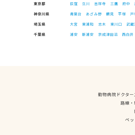
東京都
荻窪
立川
吉祥寺
三鷹
府中
神奈川県
青葉台
あざみ野
鶴見
平塚
戸
埼玉県
大宮
東浦和
志木
東川口
武蔵
千葉県
浦安
新浦安
京成津田沼
西白井
動物病院ドクター
路線・
ペッ