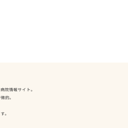
物病院情報サイト。
特徴的。
、
ます。