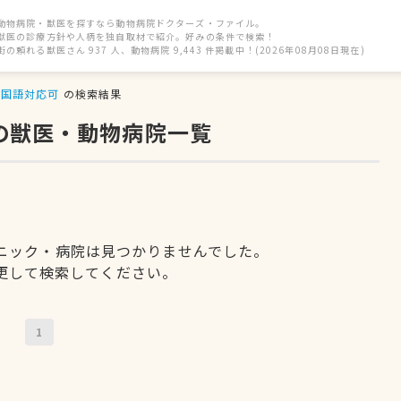
動物病院・獣医を探すなら動物病院ドクターズ・ファイル。
獣医の診療方針や人柄を独自取材で紹介。好みの条件で検索！
街の頼れる獣医さん 937 人、動物病院 9,443 件掲載中！(2026年08月08日現在)
韓国語対応可
の検索結果
の獣医・動物病院一覧
ニック・病院は見つかりませんでした。
更して検索してください。
1