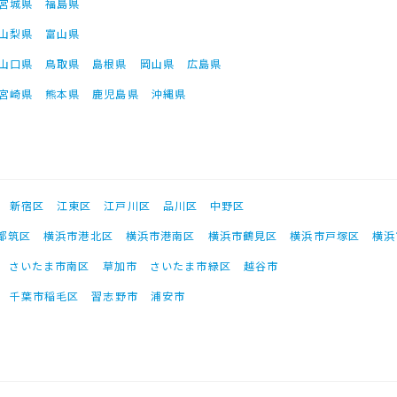
宮城県
福島県
山梨県
富山県
山口県
鳥取県
島根県
岡山県
広島県
宮崎県
熊本県
鹿児島県
沖縄県
新宿区
江東区
江戸川区
品川区
中野区
都筑区
横浜市港北区
横浜市港南区
横浜市鶴見区
横浜市戸塚区
横浜
さいたま市南区
草加市
さいたま市緑区
越谷市
千葉市稲毛区
習志野市
浦安市