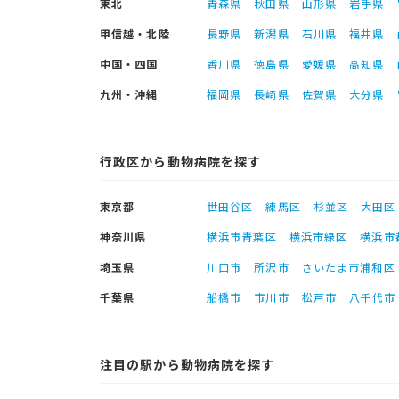
東北
青森県
秋田県
山形県
岩手県
甲信越・北陸
長野県
新潟県
石川県
福井県
中国・四国
香川県
徳島県
愛媛県
高知県
九州・沖縄
福岡県
長崎県
佐賀県
大分県
行政区から動物病院を探す
東京都
世田谷区
練馬区
杉並区
大田区
神奈川県
横浜市青葉区
横浜市緑区
横浜市
埼玉県
川口市
所沢市
さいたま市浦和区
千葉県
船橋市
市川市
松戸市
八千代市
注目の駅から動物病院を探す