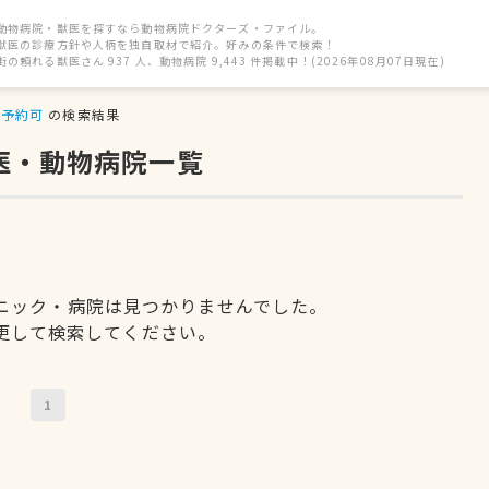
動物病院・獣医を探すなら動物病院ドクターズ・ファイル。
獣医の診療方針や人柄を独自取材で紹介。好みの条件で検索！
街の頼れる獣医さん 937 人、動物病院 9,443 件掲載中！(2026年08月07日現在)
予約可
の検索結果
医・動物病院一覧
ニック・病院は見つかりませんでした。
更して検索してください。
1