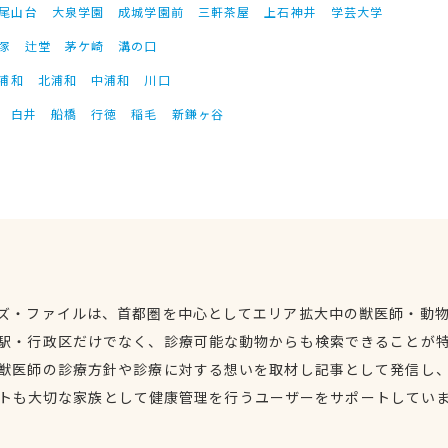
尾山台
大泉学園
成城学園前
三軒茶屋
上石神井
学芸大学
塚
辻堂
茅ケ崎
溝の口
浦和
北浦和
中浦和
川口
白井
船橋
行徳
稲毛
新鎌ヶ谷
ズ・ファイルは、首都圏を中心としてエリア拡大中の獣医師・動
駅・行政区だけでなく、診療可能な動物からも検索できることが
獣医師の診療方針や診療に対する想いを取材し記事として発信し
トも大切な家族として健康管理を行うユーザーをサポートしてい