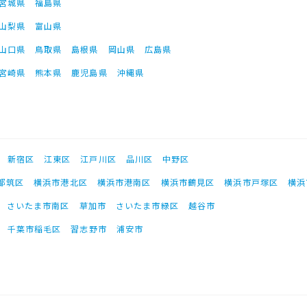
宮城県
福島県
山梨県
富山県
山口県
鳥取県
島根県
岡山県
広島県
宮崎県
熊本県
鹿児島県
沖縄県
新宿区
江東区
江戸川区
品川区
中野区
都筑区
横浜市港北区
横浜市港南区
横浜市鶴見区
横浜市戸塚区
横浜
さいたま市南区
草加市
さいたま市緑区
越谷市
千葉市稲毛区
習志野市
浦安市