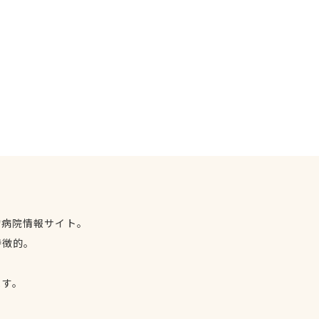
物病院情報サイト。
特徴的。
、
ます。