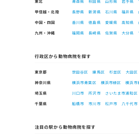
東北
青森県
秋田県
山形県
岩手県
甲信越・北陸
長野県
新潟県
石川県
福井県
中国・四国
香川県
徳島県
愛媛県
高知県
九州・沖縄
福岡県
長崎県
佐賀県
大分県
行政区から動物病院を探す
東京都
世田谷区
練馬区
杉並区
大田区
神奈川県
横浜市青葉区
横浜市緑区
横浜市
埼玉県
川口市
所沢市
さいたま市浦和区
千葉県
船橋市
市川市
松戸市
八千代市
注目の駅から動物病院を探す