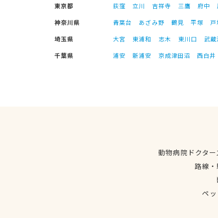
東京都
荻窪
立川
吉祥寺
三鷹
府中
神奈川県
青葉台
あざみ野
鶴見
平塚
戸
埼玉県
大宮
東浦和
志木
東川口
武蔵
千葉県
浦安
新浦安
京成津田沼
西白井
動物病院ドクター
路線・
ペッ