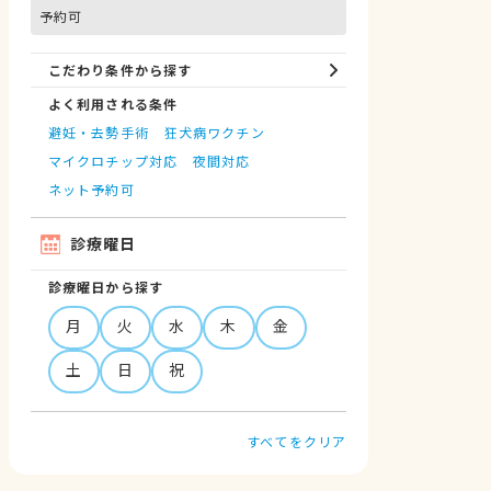
予約可
こだわり条件から探す
よく利用される条件
避妊・去勢手術
狂犬病ワクチン
マイクロチップ対応
夜間対応
ネット予約可
診療曜日
診療曜日から探す
月
火
水
木
金
土
日
祝
すべてをクリア