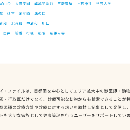
尾山台
大泉学園
成城学園前
三軒茶屋
上石神井
学芸大学
塚
辻堂
茅ケ崎
溝の口
浦和
北浦和
中浦和
川口
白井
船橋
行徳
稲毛
新鎌ヶ谷
ズ・ファイルは、首都圏を中心としてエリア拡大中の獣医師・動
駅・行政区だけでなく、診療可能な動物からも検索できることが
獣医師の診療方針や診療に対する想いを取材し記事として発信し
トも大切な家族として健康管理を行うユーザーをサポートしてい