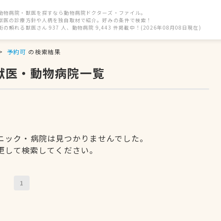
動物病院・獣医を探すなら動物病院ドクターズ・ファイル。
獣医の診療方針や人柄を独自取材で紹介。好みの条件で検索！
街の頼れる獣医さん 937 人、動物病院 9,443 件掲載中！(2026年08月08日現在)
予約可
の検索結果
獣医・動物病院一覧
ニック・病院は見つかりませんでした。
更して検索してください。
1