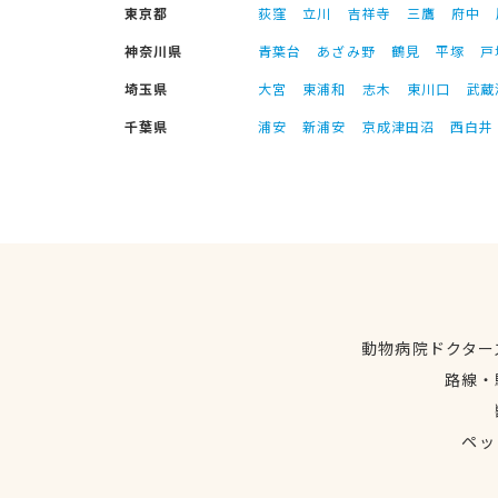
東京都
荻窪
立川
吉祥寺
三鷹
府中
神奈川県
青葉台
あざみ野
鶴見
平塚
戸
埼玉県
大宮
東浦和
志木
東川口
武蔵
千葉県
浦安
新浦安
京成津田沼
西白井
動物病院ドクター
路線・
ペッ