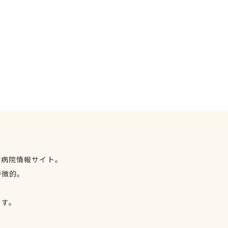
物病院情報サイト。
特徴的。
、
ます。