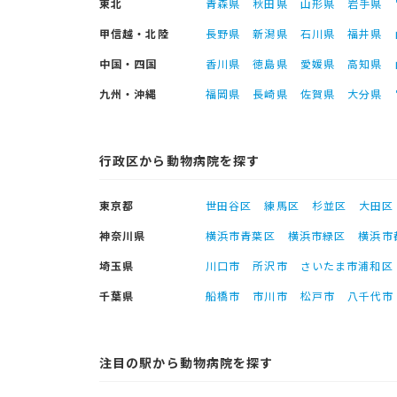
東北
青森県
秋田県
山形県
岩手県
甲信越・北陸
長野県
新潟県
石川県
福井県
中国・四国
香川県
徳島県
愛媛県
高知県
九州・沖縄
福岡県
長崎県
佐賀県
大分県
行政区から動物病院を探す
東京都
世田谷区
練馬区
杉並区
大田区
神奈川県
横浜市青葉区
横浜市緑区
横浜市
埼玉県
川口市
所沢市
さいたま市浦和区
千葉県
船橋市
市川市
松戸市
八千代市
注目の駅から動物病院を探す