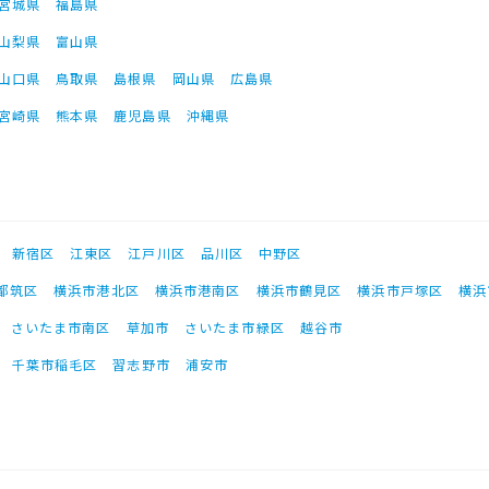
宮城県
福島県
山梨県
富山県
山口県
鳥取県
島根県
岡山県
広島県
宮崎県
熊本県
鹿児島県
沖縄県
新宿区
江東区
江戸川区
品川区
中野区
都筑区
横浜市港北区
横浜市港南区
横浜市鶴見区
横浜市戸塚区
横浜
さいたま市南区
草加市
さいたま市緑区
越谷市
千葉市稲毛区
習志野市
浦安市