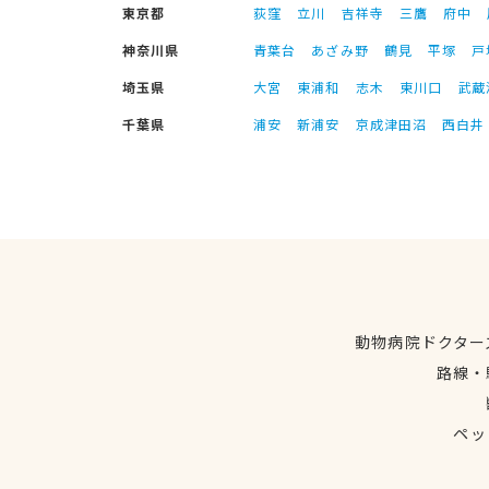
東京都
荻窪
立川
吉祥寺
三鷹
府中
神奈川県
青葉台
あざみ野
鶴見
平塚
戸
埼玉県
大宮
東浦和
志木
東川口
武蔵
千葉県
浦安
新浦安
京成津田沼
西白井
動物病院ドクター
路線・
ペッ