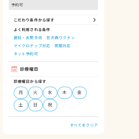
予約可
こだわり条件から探す
よく利用される条件
避妊・去勢手術
狂犬病ワクチン
マイクロチップ対応
夜間対応
ネット予約可
診療曜日
診療曜日から探す
月
火
水
木
金
土
日
祝
すべてをクリア