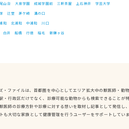
尾山台
大泉学園
成城学園前
三軒茶屋
上石神井
学芸大学
塚
辻堂
茅ケ崎
溝の口
浦和
北浦和
中浦和
川口
白井
船橋
行徳
稲毛
新鎌ヶ谷
ズ・ファイルは、首都圏を中心としてエリア拡大中の獣医師・動
駅・行政区だけでなく、診療可能な動物からも検索できることが
獣医師の診療方針や診療に対する想いを取材し記事として発信し
トも大切な家族として健康管理を行うユーザーをサポートしてい