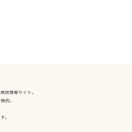
物病院情報サイト。
特徴的。
、
ます。