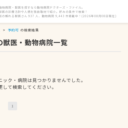
動物病院・獣医を探すなら動物病院ドクターズ・ファイル。
獣医の診療方針や人柄を独自取材で紹介。好みの条件で検索！
街の頼れる獣医さん 937 人、動物病院 9,443 件掲載中！(2026年08月08日現在)
駅
予約可
の検索結果
の獣医・動物病院一覧
ニック・病院は見つかりませんでした。
更して検索してください。
1