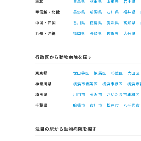
東北
青森県
秋田県
山形県
岩手県
甲信越・北陸
長野県
新潟県
石川県
福井県
中国・四国
香川県
徳島県
愛媛県
高知県
九州・沖縄
福岡県
長崎県
佐賀県
大分県
行政区から動物病院を探す
東京都
世田谷区
練馬区
杉並区
大田区
神奈川県
横浜市青葉区
横浜市緑区
横浜市
埼玉県
川口市
所沢市
さいたま市浦和区
千葉県
船橋市
市川市
松戸市
八千代市
注目の駅から動物病院を探す