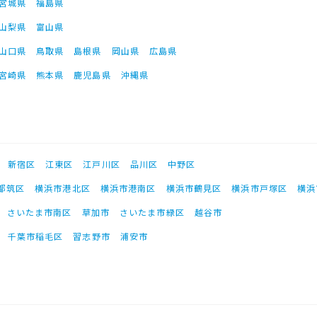
宮城県
福島県
山梨県
富山県
山口県
鳥取県
島根県
岡山県
広島県
宮崎県
熊本県
鹿児島県
沖縄県
新宿区
江東区
江戸川区
品川区
中野区
都筑区
横浜市港北区
横浜市港南区
横浜市鶴見区
横浜市戸塚区
横浜
さいたま市南区
草加市
さいたま市緑区
越谷市
千葉市稲毛区
習志野市
浦安市