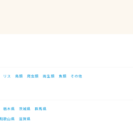
リス
鳥類
爬虫類
両生類
魚類
その他
栃木県
茨城県
群馬県
和歌山県
滋賀県