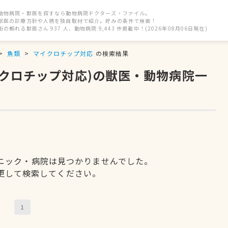
動物病院・獣医を探すなら動物病院ドクターズ・ファイル。
獣医の診療方針や人柄を独自取材で紹介。好みの条件で検索！
街の頼れる獣医さん 937 人、動物病院 9,443 件掲載中！(2026年08月06日現在)
魚類
マイクロチップ対応
の検索結果
イクロチップ対応)の獣医・動物病院一
ニック・病院は見つかりませんでした。
更して検索してください。
1