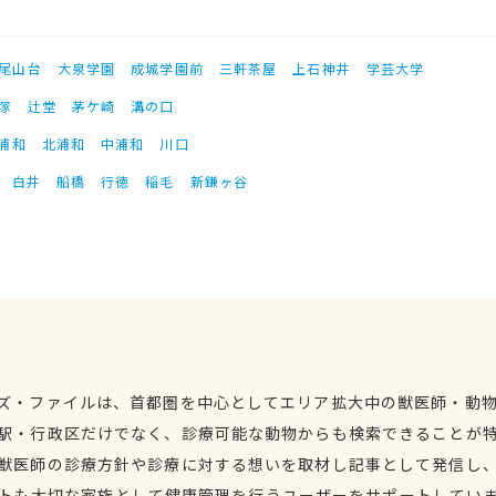
尾山台
大泉学園
成城学園前
三軒茶屋
上石神井
学芸大学
塚
辻堂
茅ケ崎
溝の口
浦和
北浦和
中浦和
川口
白井
船橋
行徳
稲毛
新鎌ヶ谷
ズ・ファイルは、首都圏を中心としてエリア拡大中の獣医師・動
駅・行政区だけでなく、診療可能な動物からも検索できることが
獣医師の診療方針や診療に対する想いを取材し記事として発信し
トも大切な家族として健康管理を行うユーザーをサポートしてい