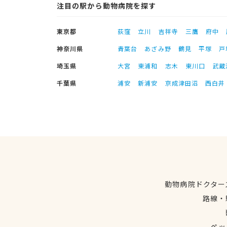
注目の駅から動物病院を探す
東京都
荻窪
立川
吉祥寺
三鷹
府中
神奈川県
青葉台
あざみ野
鶴見
平塚
戸
埼玉県
大宮
東浦和
志木
東川口
武蔵
千葉県
浦安
新浦安
京成津田沼
西白井
動物病院ドクター
路線・
ペッ