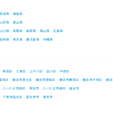
宮城県
福島県
山梨県
富山県
山口県
鳥取県
島根県
岡山県
広島県
宮崎県
熊本県
鹿児島県
沖縄県
新宿区
江東区
江戸川区
品川区
中野区
都筑区
横浜市港北区
横浜市港南区
横浜市鶴見区
横浜市戸塚区
横浜
さいたま市南区
草加市
さいたま市緑区
越谷市
千葉市稲毛区
習志野市
浦安市