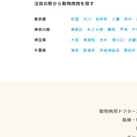
注目の駅から動物病院を探す
東京都
荻窪
立川
吉祥寺
三鷹
府中
神奈川県
青葉台
あざみ野
鶴見
平塚
戸
埼玉県
大宮
東浦和
志木
東川口
武蔵
千葉県
浦安
新浦安
京成津田沼
西白井
動物病院ドクター
路線・
ペッ