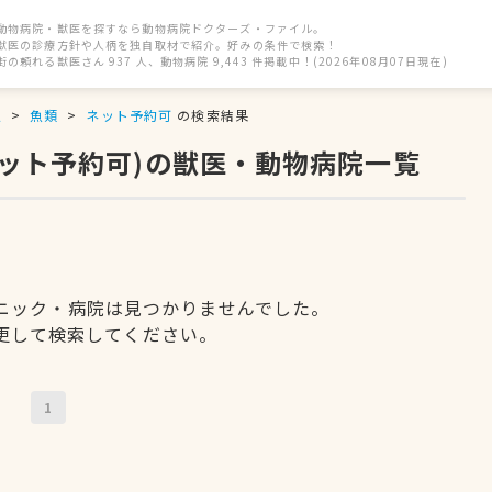
動物病院・獣医を探すなら動物病院ドクターズ・ファイル。
獣医の診療方針や人柄を独自取材で紹介。好みの条件で検索！
街の頼れる獣医さん 937 人、動物病院 9,443 件掲載中！(2026年08月07日現在)
駅
魚類
ネット予約可
の検索結果
ネット予約可)の獣医・動物病院一覧
ニック・病院は見つかりませんでした。
更して検索してください。
1