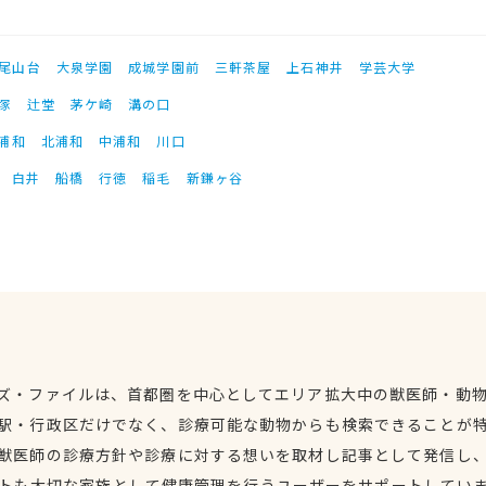
尾山台
大泉学園
成城学園前
三軒茶屋
上石神井
学芸大学
塚
辻堂
茅ケ崎
溝の口
浦和
北浦和
中浦和
川口
白井
船橋
行徳
稲毛
新鎌ヶ谷
ズ・ファイルは、首都圏を中心としてエリア拡大中の獣医師・動
駅・行政区だけでなく、診療可能な動物からも検索できることが
獣医師の診療方針や診療に対する想いを取材し記事として発信し
トも大切な家族として健康管理を行うユーザーをサポートしてい