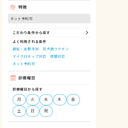
特徴
ネット予約可
こだわり条件から探す
よく利用される条件
避妊・去勢手術
狂犬病ワクチン
マイクロチップ対応
夜間対応
ネット予約可
診療曜日
診療曜日から探す
月
火
水
木
金
土
日
祝