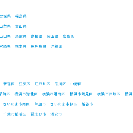
宮城県
福島県
山梨県
富山県
山口県
鳥取県
島根県
岡山県
広島県
宮崎県
熊本県
鹿児島県
沖縄県
新宿区
江東区
江戸川区
品川区
中野区
都筑区
横浜市港北区
横浜市港南区
横浜市鶴見区
横浜市戸塚区
横浜
さいたま市南区
草加市
さいたま市緑区
越谷市
千葉市稲毛区
習志野市
浦安市