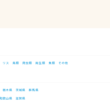
リス
鳥類
爬虫類
両生類
魚類
その他
栃木県
茨城県
群馬県
和歌山県
滋賀県