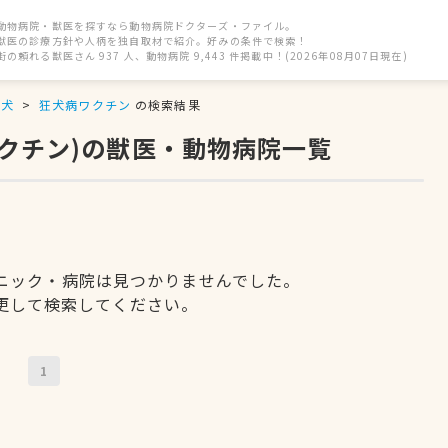
動物病院・獣医を探すなら動物病院ドクターズ・ファイル。
獣医の診療方針や人柄を独自取材で紹介。好みの条件で検索！
街の頼れる獣医さん 937 人、動物病院 9,443 件掲載中！(2026年08月07日現在)
犬
狂犬病ワクチン
の検索結果
ワクチン)の獣医・動物病院一覧
ニック・病院は見つかりませんでした。
更して検索してください。
1