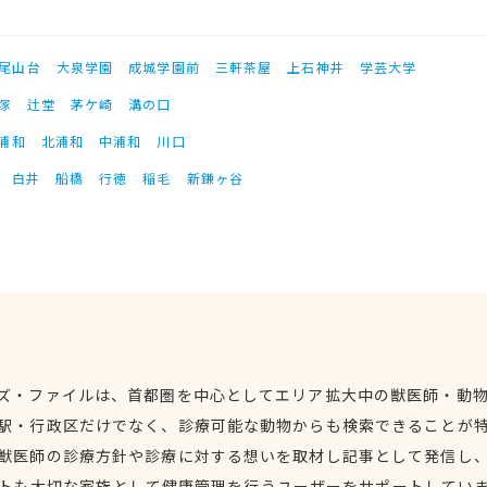
尾山台
大泉学園
成城学園前
三軒茶屋
上石神井
学芸大学
塚
辻堂
茅ケ崎
溝の口
浦和
北浦和
中浦和
川口
白井
船橋
行徳
稲毛
新鎌ヶ谷
ズ・ファイルは、首都圏を中心としてエリア拡大中の獣医師・動
駅・行政区だけでなく、診療可能な動物からも検索できることが
獣医師の診療方針や診療に対する想いを取材し記事として発信し
トも大切な家族として健康管理を行うユーザーをサポートしてい