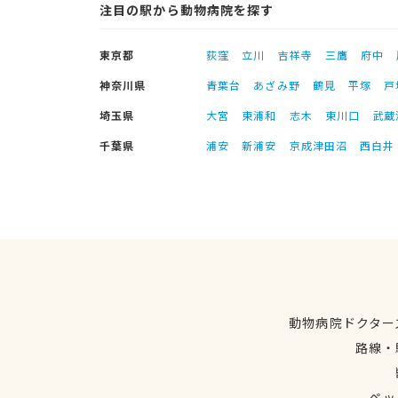
注目の駅から動物病院を探す
東京都
荻窪
立川
吉祥寺
三鷹
府中
神奈川県
青葉台
あざみ野
鶴見
平塚
戸
埼玉県
大宮
東浦和
志木
東川口
武蔵
千葉県
浦安
新浦安
京成津田沼
西白井
動物病院ドクター
路線・
ペッ