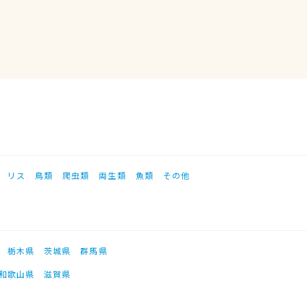
リス
鳥類
爬虫類
両生類
魚類
その他
栃木県
茨城県
群馬県
和歌山県
滋賀県