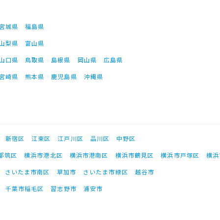
宮城県
福島県
山梨県
富山県
山口県
鳥取県
島根県
岡山県
広島県
宮崎県
熊本県
鹿児島県
沖縄県
新宿区
江東区
江戸川区
品川区
中野区
都筑区
横浜市港北区
横浜市港南区
横浜市鶴見区
横浜市戸塚区
横浜
さいたま市南区
草加市
さいたま市緑区
越谷市
千葉市稲毛区
習志野市
浦安市