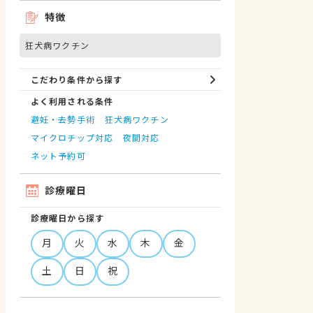
特徴
狂犬病ワクチン
こだわり条件から探す
よく利用される条件
避妊・去勢手術
狂犬病ワクチン
マイクロチップ対応
夜間対応
ネット予約可
診療曜日
診療曜日から探す
月
火
水
木
金
土
日
祝