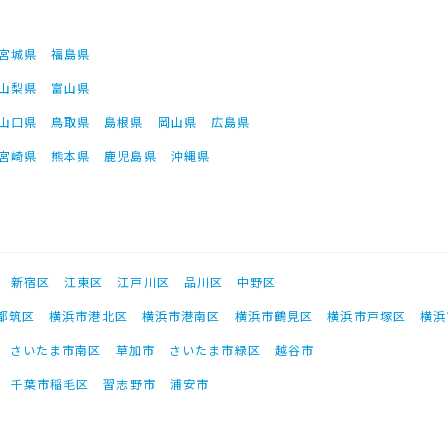
宮城県
福島県
山梨県
富山県
山口県
鳥取県
島根県
岡山県
広島県
宮崎県
熊本県
鹿児島県
沖縄県
新宿区
江東区
江戸川区
品川区
中野区
都筑区
横浜市港北区
横浜市港南区
横浜市鶴見区
横浜市戸塚区
横浜
さいたま市南区
草加市
さいたま市緑区
越谷市
千葉市稲毛区
習志野市
浦安市