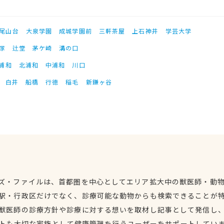
尾山台
大泉学園
成城学園前
三軒茶屋
上石神井
学芸大学
塚
辻堂
茅ケ崎
溝の口
浦和
北浦和
中浦和
川口
白井
船橋
行徳
稲毛
新鎌ヶ谷
ズ・ファイルは、首都圏を中心としてエリア拡大中の獣医師・動
駅・行政区だけでなく、診療可能な動物からも検索できることが
獣医師の診療方針や診療に対する想いを取材し記事として発信し
トも大切な家族として健康管理を行うユーザーをサポートしてい