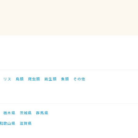
リス
鳥類
爬虫類
両生類
魚類
その他
栃木県
茨城県
群馬県
和歌山県
滋賀県