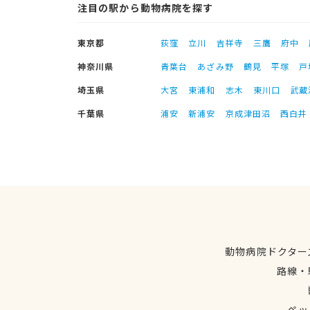
注目の駅から動物病院を探す
東京都
荻窪
立川
吉祥寺
三鷹
府中
神奈川県
青葉台
あざみ野
鶴見
平塚
戸
埼玉県
大宮
東浦和
志木
東川口
武蔵
千葉県
浦安
新浦安
京成津田沼
西白井
動物病院ドクター
路線・
ペッ