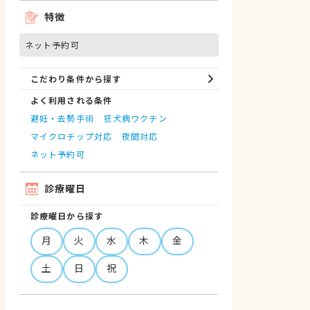
特徴
ネット予約可
こだわり条件から探す
よく利用される条件
避妊・去勢手術
狂犬病ワクチン
マイクロチップ対応
夜間対応
ネット予約可
診療曜日
診療曜日から探す
月
火
水
木
金
土
日
祝