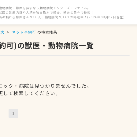
動物病院・獣医を探すなら動物病院ドクターズ・ファイル。
獣医の診療方針や人柄を独自取材で紹介。好みの条件で検索！
街の頼れる獣医さん 937 人、動物病院 9,443 件掲載中！(2026年08月07日現在)
犬
ネット予約可
の検索結果
予約可)の獣医・動物病院一覧
ニック・病院は見つかりませんでした。
更して検索してください。
1