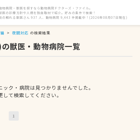
動物病院・獣医を探すなら動物病院ドクターズ・ファイル。
獣医の診療方針や人柄を独自取材で紹介。好みの条件で検索！
街の頼れる獣医さん 937 人、動物病院 9,443 件掲載中！(2026年08月07日現在)
猫
夜間対応
の検索結果
応)の獣医・動物病院一覧
ニック・病院は見つかりませんでした。
更して検索してください。
1