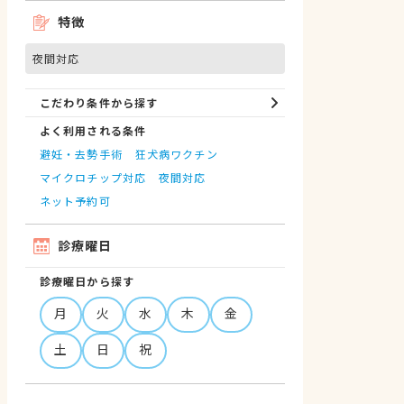
特徴
夜間対応
こだわり条件から探す
よく利用される条件
避妊・去勢手術
狂犬病ワクチン
マイクロチップ対応
夜間対応
ネット予約可
診療曜日
診療曜日から探す
月
火
水
木
金
土
日
祝