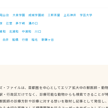
尾山台
大泉学園
成城学園前
三軒茶屋
上石神井
学芸大学
塚
辻堂
茅ケ崎
溝の口
浦和
北浦和
中浦和
川口
白井
船橋
行徳
稲毛
新鎌ヶ谷
ズ・ファイルは、首都圏を中心としてエリア拡大中の獣医師・動
駅・行政区だけでなく、診療可能な動物からも検索できることが
獣医師の診療方針や診療に対する想いを取材し記事として発信し
トも大切な家族として健康管理を行うユーザーをサポートしてい