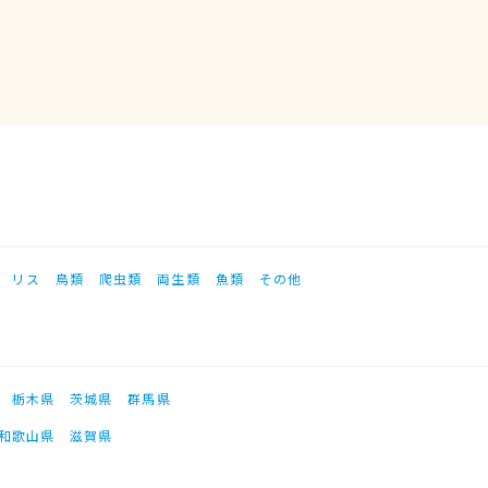
リス
鳥類
爬虫類
両生類
魚類
その他
栃木県
茨城県
群馬県
和歌山県
滋賀県