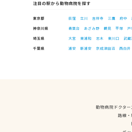
注目の駅から動物病院を探す
東京都
荻窪
立川
吉祥寺
三鷹
府中
神奈川県
青葉台
あざみ野
鶴見
平塚
戸
埼玉県
大宮
東浦和
志木
東川口
武蔵
千葉県
浦安
新浦安
京成津田沼
西白井
動物病院ドクター
路線・
ペッ