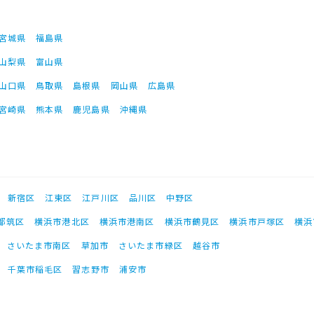
宮城県
福島県
山梨県
富山県
山口県
鳥取県
島根県
岡山県
広島県
宮崎県
熊本県
鹿児島県
沖縄県
新宿区
江東区
江戸川区
品川区
中野区
都筑区
横浜市港北区
横浜市港南区
横浜市鶴見区
横浜市戸塚区
横浜
さいたま市南区
草加市
さいたま市緑区
越谷市
千葉市稲毛区
習志野市
浦安市