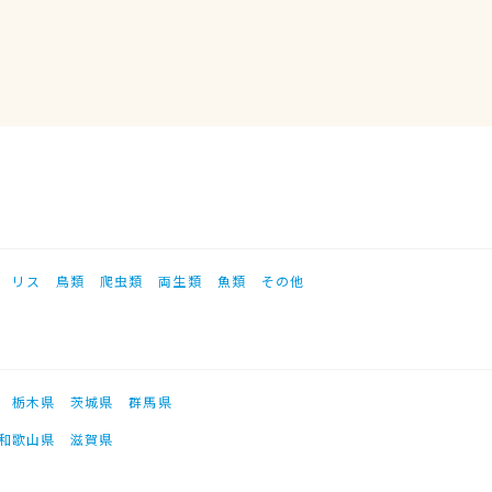
リス
鳥類
爬虫類
両生類
魚類
その他
栃木県
茨城県
群馬県
和歌山県
滋賀県