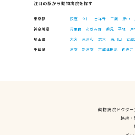
注目の駅から動物病院を探す
東京都
荻窪
立川
吉祥寺
三鷹
府中
神奈川県
青葉台
あざみ野
鶴見
平塚
戸
埼玉県
大宮
東浦和
志木
東川口
武蔵
千葉県
浦安
新浦安
京成津田沼
西白井
動物病院ドクター
路線・
ペッ