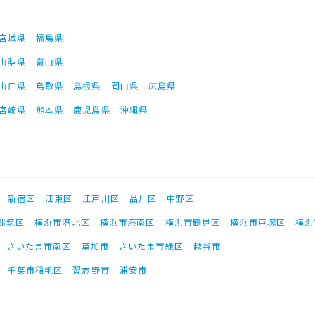
宮城県
福島県
山梨県
富山県
山口県
鳥取県
島根県
岡山県
広島県
宮崎県
熊本県
鹿児島県
沖縄県
新宿区
江東区
江戸川区
品川区
中野区
都筑区
横浜市港北区
横浜市港南区
横浜市鶴見区
横浜市戸塚区
横浜
さいたま市南区
草加市
さいたま市緑区
越谷市
千葉市稲毛区
習志野市
浦安市