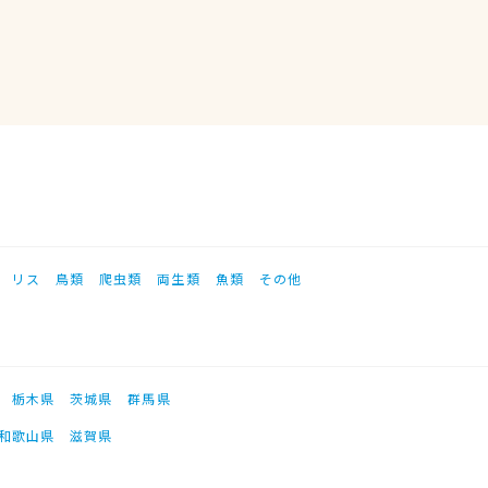
リス
鳥類
爬虫類
両生類
魚類
その他
栃木県
茨城県
群馬県
和歌山県
滋賀県