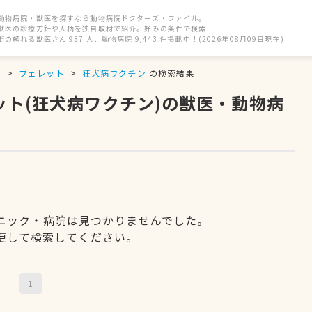
動物病院・獣医を探すなら動物病院ドクターズ・ファイル。
獣医の診療方針や人柄を独自取材で紹介。好みの条件で検索！
街の頼れる獣医さん 937 人、動物病院 9,443 件掲載中！(2026年08月09日現在)
駅
フェレット
狂犬病ワクチン
の検索結果
ット(狂犬病ワクチン)の獣医・動物病
ニック・病院は見つかりませんでした。
更して検索してください。
1