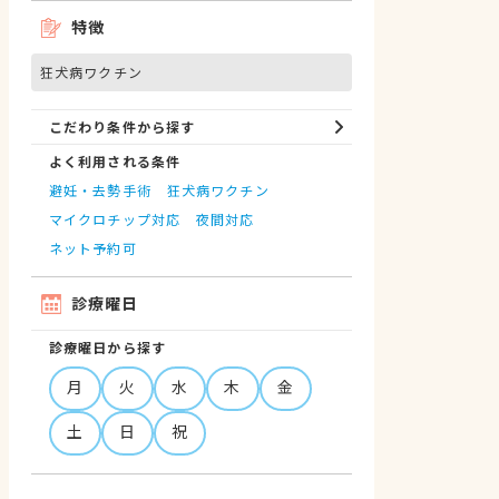
特徴
狂犬病ワクチン
こだわり条件から探す
よく利用される条件
避妊・去勢手術
狂犬病ワクチン
マイクロチップ対応
夜間対応
ネット予約可
診療曜日
診療曜日から探す
月
火
水
木
金
土
日
祝