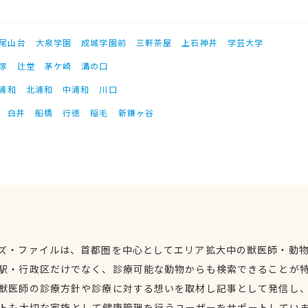
尾山台
大泉学園
成城学園前
三軒茶屋
上石神井
学芸大学
塚
辻堂
茅ケ崎
溝の口
浦和
北浦和
中浦和
川口
白井
船橋
行徳
稲毛
新鎌ヶ谷
ズ・ファイルは、首都圏を中心としてエリア拡大中の獣医師・動
駅・行政区だけでなく、診療可能な動物からも検索できることが
獣医師の診療方針や診療に対する想いを取材し記事として発信し
トも大切な家族として健康管理を行うユーザーをサポートしてい