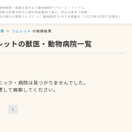
動物病院・獣医を探すなら動物病院ドクターズ・ファイル。
獣医の診療方針や人柄を独自取材で紹介。好みの条件で検索！
街の頼れる獣医さん 937 人、動物病院 9,443 件掲載中！(2026年08月07日現在)
泉駅
フェレット
の検索結果
ェレットの獣医・動物病院一覧
ニック・病院は見つかりませんでした。
更して検索してください。
1