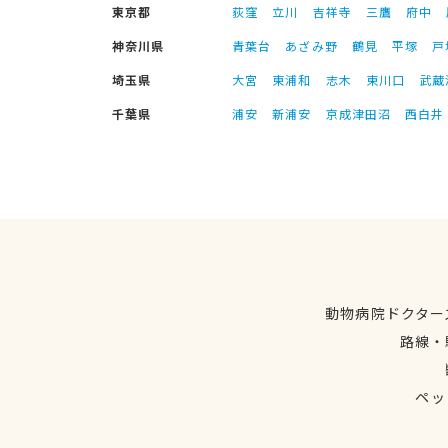
東京都
荻窪
立川
吉祥寺
三鷹
府中
神奈川県
青葉台
あざみ野
鶴見
平塚
戸
埼玉県
大宮
東浦和
志木
東川口
武蔵
千葉県
浦安
新浦安
京成津田沼
西白井
動物病院ドクター
路線・
ペッ