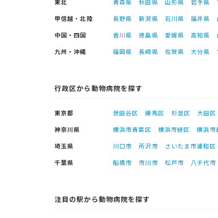
東北
青森県
秋田県
山形県
岩手県
甲信越・北陸
長野県
新潟県
石川県
福井県
中国・四国
香川県
徳島県
愛媛県
高知県
九州・沖縄
福岡県
長崎県
佐賀県
大分県
行政区から動物病院を探す
東京都
世田谷区
練馬区
杉並区
大田区
神奈川県
横浜市青葉区
横浜市緑区
横浜市
埼玉県
川口市
所沢市
さいたま市浦和区
千葉県
船橋市
市川市
松戸市
八千代市
注目の駅から動物病院を探す