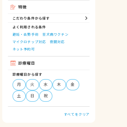
特徴
こだわり条件から探す
よく利用される条件
避妊・去勢手術
狂犬病ワクチン
マイクロチップ対応
夜間対応
ネット予約可
診療曜日
診療曜日から探す
月
火
水
木
金
土
日
祝
すべてをクリア