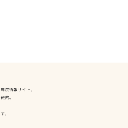
物病院情報サイト。
特徴的。
、
ます。