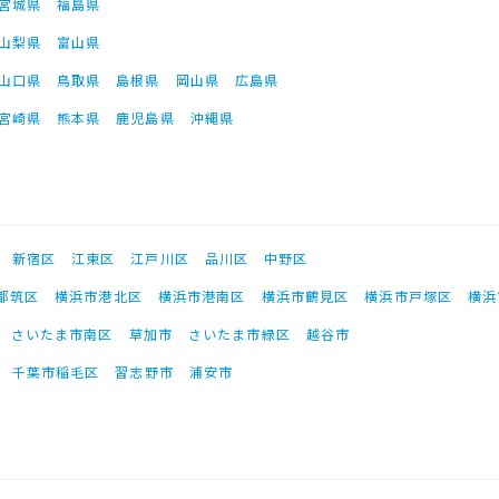
宮城県
福島県
山梨県
富山県
山口県
鳥取県
島根県
岡山県
広島県
宮崎県
熊本県
鹿児島県
沖縄県
新宿区
江東区
江戸川区
品川区
中野区
都筑区
横浜市港北区
横浜市港南区
横浜市鶴見区
横浜市戸塚区
横浜
さいたま市南区
草加市
さいたま市緑区
越谷市
千葉市稲毛区
習志野市
浦安市