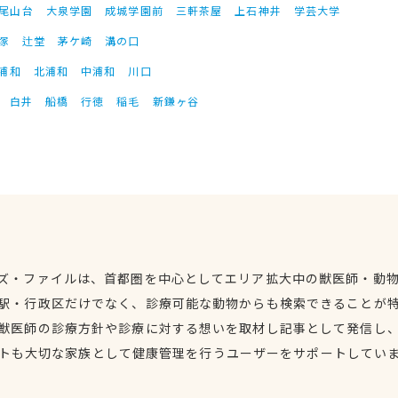
尾山台
大泉学園
成城学園前
三軒茶屋
上石神井
学芸大学
塚
辻堂
茅ケ崎
溝の口
浦和
北浦和
中浦和
川口
白井
船橋
行徳
稲毛
新鎌ヶ谷
ズ・ファイルは、首都圏を中心としてエリア拡大中の獣医師・動
駅・行政区だけでなく、診療可能な動物からも検索できることが
獣医師の診療方針や診療に対する想いを取材し記事として発信し
トも大切な家族として健康管理を行うユーザーをサポートしてい