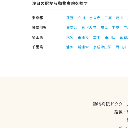
注目の駅から動物病院を探す
東京都
荻窪
立川
吉祥寺
三鷹
府中
神奈川県
青葉台
あざみ野
鶴見
平塚
戸
埼玉県
大宮
東浦和
志木
東川口
武蔵
千葉県
浦安
新浦安
京成津田沼
西白井
動物病院ドクター
路線・
ペッ