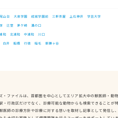
尾山台
大泉学園
成城学園前
三軒茶屋
上石神井
学芸大学
塚
辻堂
茅ケ崎
溝の口
浦和
北浦和
中浦和
川口
白井
船橋
行徳
稲毛
新鎌ヶ谷
ズ・ファイルは、首都圏を中心としてエリア拡大中の獣医師・動
駅・行政区だけでなく、診療可能な動物からも検索できることが
獣医師の診療方針や診療に対する想いを取材し記事として発信し
トも大切な家族として健康管理を行うユーザーをサポートしてい