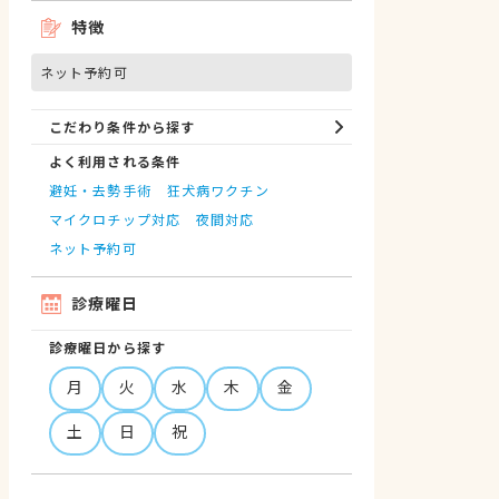
特徴
ネット予約可
こだわり条件から探す
よく利用される条件
避妊・去勢手術
狂犬病ワクチン
マイクロチップ対応
夜間対応
ネット予約可
診療曜日
診療曜日から探す
月
火
水
木
金
土
日
祝