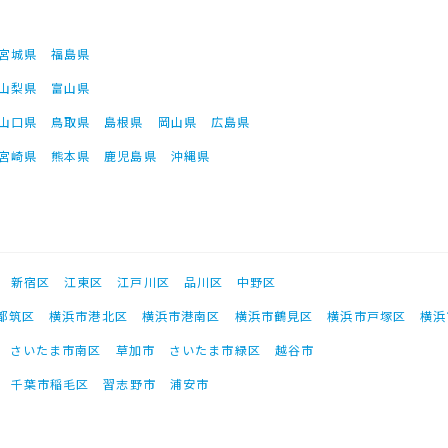
宮城県
福島県
山梨県
富山県
山口県
鳥取県
島根県
岡山県
広島県
宮崎県
熊本県
鹿児島県
沖縄県
新宿区
江東区
江戸川区
品川区
中野区
都筑区
横浜市港北区
横浜市港南区
横浜市鶴見区
横浜市戸塚区
横浜
さいたま市南区
草加市
さいたま市緑区
越谷市
千葉市稲毛区
習志野市
浦安市