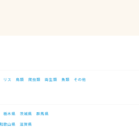
リス
鳥類
爬虫類
両生類
魚類
その他
栃木県
茨城県
群馬県
和歌山県
滋賀県