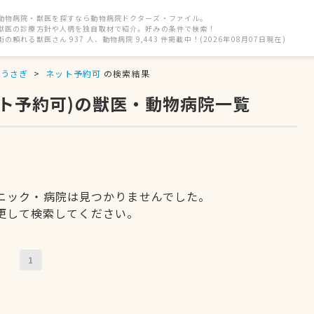
動物病院・獣医を探すなら動物病院ドクターズ・ファイル。
獣医の診療方針や人柄を独自取材で紹介。好みの条件で検索！
街の頼れる獣医さん 937 人、動物病院 9,443 件掲載中！(2026年08月07日現在)
うさぎ
ネット予約可
の検索結果
ット予約可)の獣医・動物病院一覧
ニック・病院は見つかりませんでした。
更して検索してください。
1