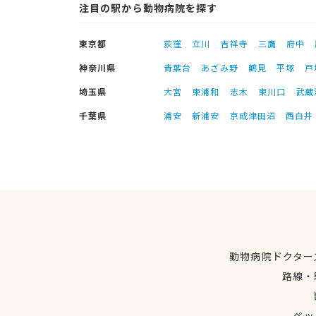
注目の駅から動物病院を探す
東京都
荻窪
立川
吉祥寺
三鷹
府中
神奈川県
青葉台
あざみ野
鶴見
平塚
戸
埼玉県
大宮
東浦和
志木
東川口
武蔵
千葉県
浦安
新浦安
京成津田沼
西白井
動物病院ドクター
路線・
ペッ