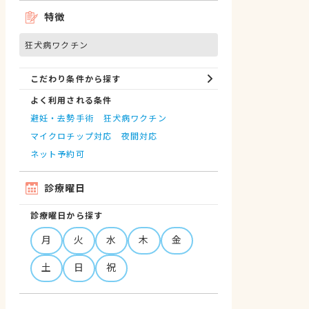
特徴
狂犬病ワクチン
こだわり条件から探す
よく利用される条件
避妊・去勢手術
狂犬病ワクチン
マイクロチップ対応
夜間対応
ネット予約可
診療曜日
診療曜日から探す
月
火
水
木
金
土
日
祝