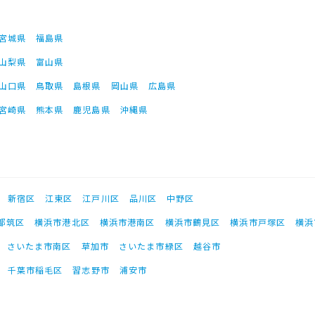
宮城県
福島県
山梨県
富山県
山口県
鳥取県
島根県
岡山県
広島県
宮崎県
熊本県
鹿児島県
沖縄県
新宿区
江東区
江戸川区
品川区
中野区
都筑区
横浜市港北区
横浜市港南区
横浜市鶴見区
横浜市戸塚区
横浜
さいたま市南区
草加市
さいたま市緑区
越谷市
千葉市稲毛区
習志野市
浦安市