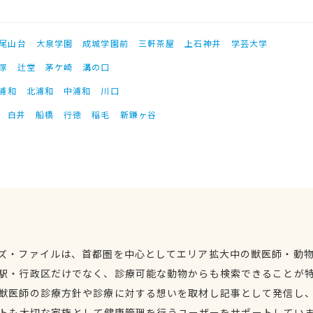
尾山台
大泉学園
成城学園前
三軒茶屋
上石神井
学芸大学
塚
辻堂
茅ケ崎
溝の口
浦和
北浦和
中浦和
川口
白井
船橋
行徳
稲毛
新鎌ヶ谷
ズ・ファイルは、首都圏を中心としてエリア拡大中の獣医師・動
駅・行政区だけでなく、診療可能な動物からも検索できることが
獣医師の診療方針や診療に対する想いを取材し記事として発信し
トも大切な家族として健康管理を行うユーザーをサポートしてい