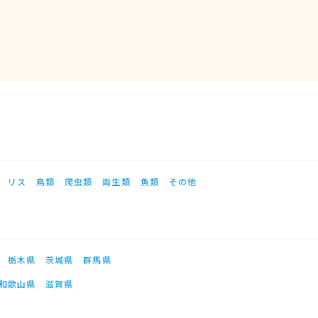
リス
鳥類
爬虫類
両生類
魚類
その他
栃木県
茨城県
群馬県
和歌山県
滋賀県