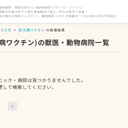
動物病院・獣医を探すなら動物病院ドクターズ・ファイル。
獣医の診療方針や人柄を独自取材で紹介。好みの条件で検索！
街の頼れる獣医さん 937 人、動物病院 9,443 件掲載中！(2026年08月07日現在)
うさぎ
狂犬病ワクチン
の検索結果
犬病ワクチン)の獣医・動物病院一覧
ニック・病院は見つかりませんでした。
更して検索してください。
1