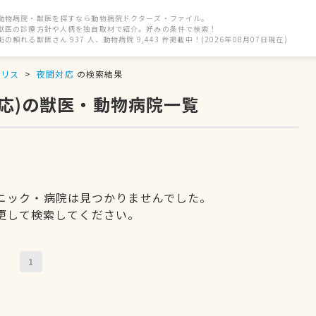
動物病院・獣医を探すなら動物病院ドクターズ・ファイル。
獣医の診療方針や人柄を独自取材で紹介。好みの条件で検索！
街の頼れる獣医さん 937 人、動物病院 9,443 件掲載中！(2026年08月07日現在)
リス
夜間対応
の検索結果
対応)の獣医・動物病院一覧
ニック・病院は見つかりませんでした。
更して検索してください。
1