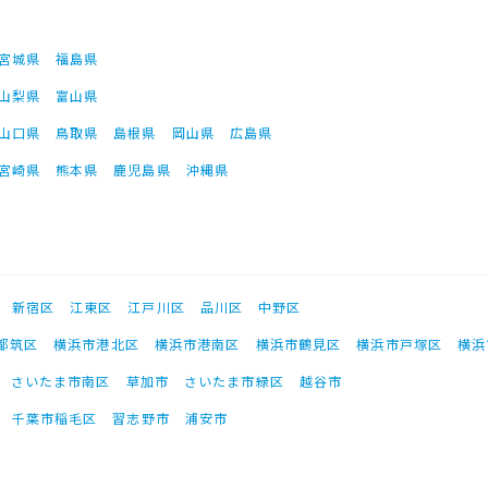
宮城県
福島県
山梨県
富山県
山口県
鳥取県
島根県
岡山県
広島県
宮崎県
熊本県
鹿児島県
沖縄県
新宿区
江東区
江戸川区
品川区
中野区
都筑区
横浜市港北区
横浜市港南区
横浜市鶴見区
横浜市戸塚区
横浜
さいたま市南区
草加市
さいたま市緑区
越谷市
千葉市稲毛区
習志野市
浦安市