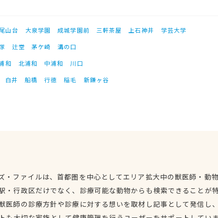
尾山台
大泉学園
成城学園前
三軒茶屋
上石神井
学芸大学
塚
辻堂
茅ケ崎
溝の口
浦和
北浦和
中浦和
川口
白井
船橋
行徳
稲毛
新鎌ヶ谷
ズ・ファイルは、首都圏を中心としてエリア拡大中の獣医師・動
駅・行政区だけでなく、診療可能な動物からも検索できることが
獣医師の診療方針や診療に対する想いを取材し記事として発信し
トも大切な家族として健康管理を行うユーザーをサポートしてい