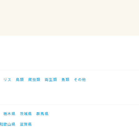
リス
鳥類
爬虫類
両生類
魚類
その他
栃木県
茨城県
群馬県
和歌山県
滋賀県