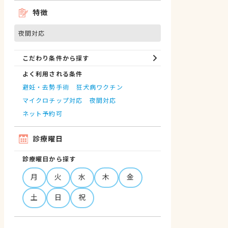
特徴
夜間対応
こだわり条件から探す
よく利用される条件
避妊・去勢手術
狂犬病ワクチン
マイクロチップ対応
夜間対応
ネット予約可
診療曜日
診療曜日から探す
月
火
水
木
金
土
日
祝