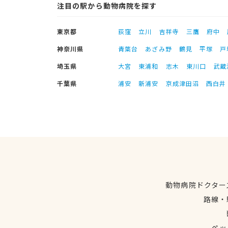
注目の駅から動物病院を探す
東京都
荻窪
立川
吉祥寺
三鷹
府中
神奈川県
青葉台
あざみ野
鶴見
平塚
戸
埼玉県
大宮
東浦和
志木
東川口
武蔵
千葉県
浦安
新浦安
京成津田沼
西白井
動物病院ドクター
路線・
ペッ