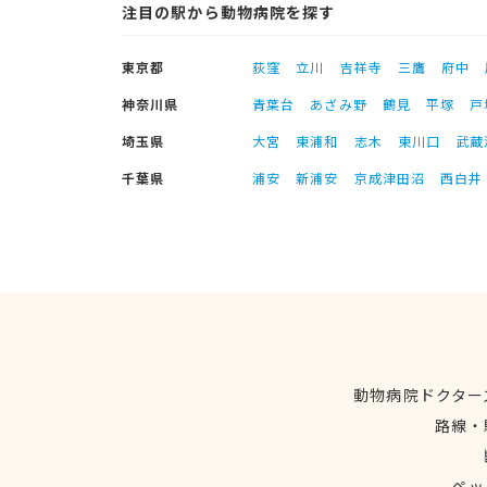
注目の駅から動物病院を探す
東京都
荻窪
立川
吉祥寺
三鷹
府中
神奈川県
青葉台
あざみ野
鶴見
平塚
戸
埼玉県
大宮
東浦和
志木
東川口
武蔵
千葉県
浦安
新浦安
京成津田沼
西白井
動物病院ドクター
路線・
ペッ