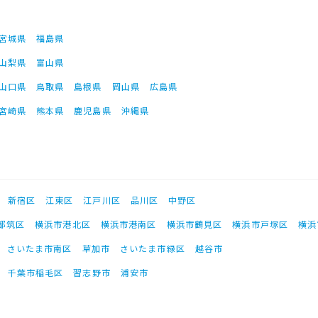
宮城県
福島県
山梨県
富山県
山口県
鳥取県
島根県
岡山県
広島県
宮崎県
熊本県
鹿児島県
沖縄県
新宿区
江東区
江戸川区
品川区
中野区
都筑区
横浜市港北区
横浜市港南区
横浜市鶴見区
横浜市戸塚区
横浜
さいたま市南区
草加市
さいたま市緑区
越谷市
千葉市稲毛区
習志野市
浦安市