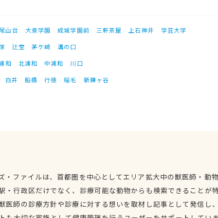
尾山台
大泉学園
成城学園前
三軒茶屋
上石神井
学芸大学
塚
辻堂
茅ケ崎
溝の口
浦和
北浦和
中浦和
川口
白井
船橋
行徳
稲毛
新鎌ヶ谷
ズ・ファイルは、首都圏を中心としてエリア拡大中の獣医師・動
駅・行政区だけでなく、診療可能な動物からも検索できることが
獣医師の診療方針や診療に対する想いを取材し記事として発信し
トも大切な家族として健康管理を行うユーザーをサポートしてい