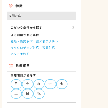
特徴
夜間対応
こだわり条件から探す
よく利用される条件
避妊・去勢手術
狂犬病ワクチン
マイクロチップ対応
夜間対応
ネット予約可
診療曜日
診療曜日から探す
月
火
水
木
金
土
日
祝