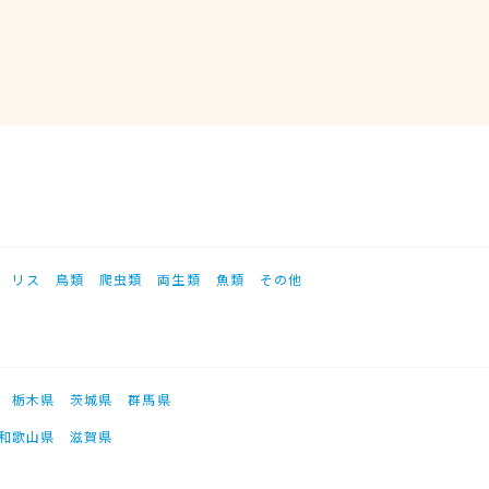
リス
鳥類
爬虫類
両生類
魚類
その他
栃木県
茨城県
群馬県
和歌山県
滋賀県