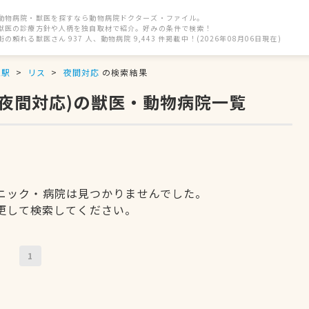
動物病院・獣医を探すなら動物病院ドクターズ・ファイル。
獣医の診療方針や人柄を独自取材で紹介。好みの条件で検索！
街の頼れる獣医さん 937 人、動物病院 9,443 件掲載中！(2026年08月06日現在)
泉駅
リス
夜間対応
の検索結果
(夜間対応)の獣医・動物病院一覧
ニック・病院は見つかりませんでした。
更して検索してください。
1