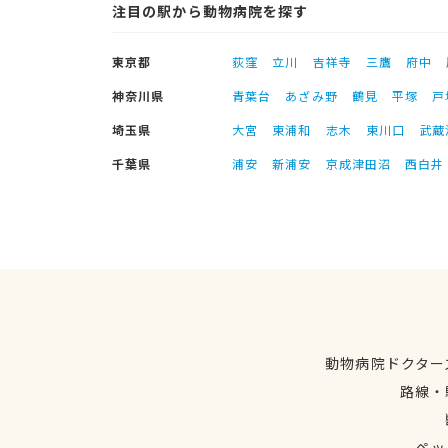
注目の駅から動物病院を探す
東京都
荻窪
立川
吉祥寺
三鷹
府中
神奈川県
青葉台
あざみ野
鶴見
平塚
戸
埼玉県
大宮
東浦和
志木
東川口
武蔵
千葉県
浦安
新浦安
京成津田沼
西白井
動物病院ドクター
路線・
ペッ