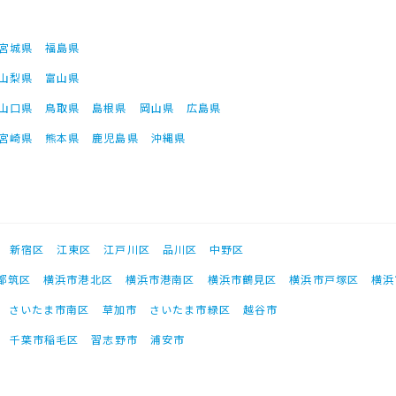
宮城県
福島県
山梨県
富山県
山口県
鳥取県
島根県
岡山県
広島県
宮崎県
熊本県
鹿児島県
沖縄県
新宿区
江東区
江戸川区
品川区
中野区
都筑区
横浜市港北区
横浜市港南区
横浜市鶴見区
横浜市戸塚区
横浜
さいたま市南区
草加市
さいたま市緑区
越谷市
千葉市稲毛区
習志野市
浦安市