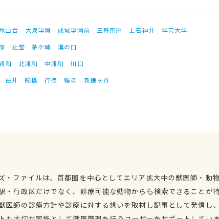
尾山台
大泉学園
成城学園前
三軒茶屋
上石神井
学芸大学
塚
辻堂
茅ケ崎
溝の口
浦和
北浦和
中浦和
川口
白井
船橋
行徳
稲毛
新鎌ヶ谷
ズ・ファイルは、首都圏を中心としてエリア拡大中の獣医師・動
駅・行政区だけでなく、診療可能な動物からも検索できることが
獣医師の診療方針や診療に対する想いを取材し記事として発信し
トも大切な家族として健康管理を行うユーザーをサポートしてい