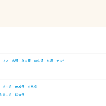
リス
鳥類
爬虫類
両生類
魚類
その他
栃木県
茨城県
群馬県
和歌山県
滋賀県