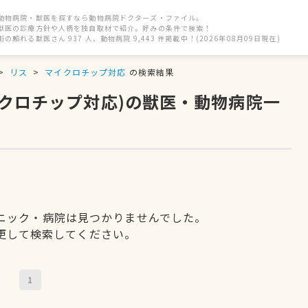
動物病院・獣医を探すなら動物病院ドクターズ・ファイル。
獣医の診療方針や人柄を独自取材で紹介。好みの条件で検索！
街の頼れる獣医さん 937 人、動物病院 9,443 件掲載中！(2026年08月09日現在)
リス
マイクロチップ対応
の検索結果
イクロチップ対応)の獣医・動物病院一
ニック・病院は見つかりませんでした。
更して検索してください。
1