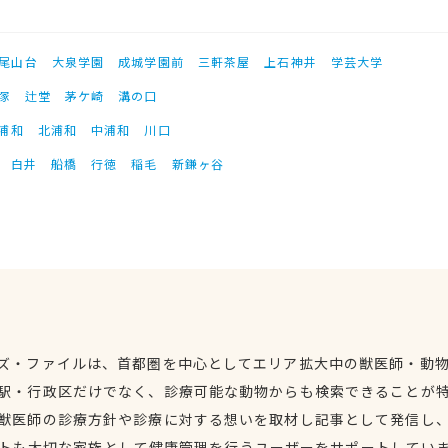
尾山台
大泉学園
成城学園前
三軒茶屋
上石神井
学芸大学
塚
辻堂
茅ケ崎
溝の口
浦和
北浦和
中浦和
川口
白井
船橋
行徳
稲毛
新鎌ヶ谷
ズ・ファイルは、首都圏を中心としてエリア拡大中の獣医師・動
駅・行政区だけでなく、診療可能な動物からも検索できることが
獣医師の診療方針や診療に対する想いを取材し記事として発信し
トも大切な家族として健康管理を行うユーザーをサポートしてい