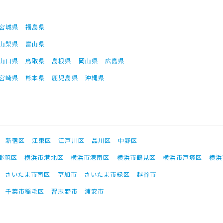
宮城県
福島県
山梨県
富山県
山口県
鳥取県
島根県
岡山県
広島県
宮崎県
熊本県
鹿児島県
沖縄県
新宿区
江東区
江戸川区
品川区
中野区
都筑区
横浜市港北区
横浜市港南区
横浜市鶴見区
横浜市戸塚区
横浜
さいたま市南区
草加市
さいたま市緑区
越谷市
千葉市稲毛区
習志野市
浦安市