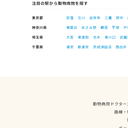
注目の駅から動物病院を探す
東京都
荻窪
立川
吉祥寺
三鷹
府中
神奈川県
青葉台
あざみ野
鶴見
平塚
戸
埼玉県
大宮
東浦和
志木
東川口
武蔵
千葉県
浦安
新浦安
京成津田沼
西白井
動物病院ドクター
路線・
ペッ