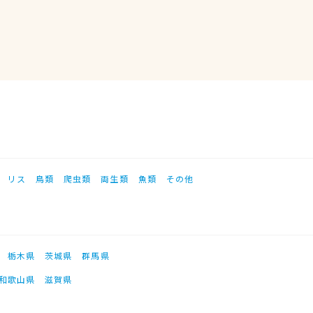
リス
鳥類
爬虫類
両生類
魚類
その他
栃木県
茨城県
群馬県
和歌山県
滋賀県