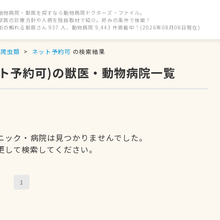
動物病院・獣医を探すなら動物病院ドクターズ・ファイル。
獣医の診療方針や人柄を独自取材で紹介。好みの条件で検索！
街の頼れる獣医さん 937 人、動物病院 9,443 件掲載中！(2026年08月08日現在)
爬虫類
ネット予約可
の検索結果
ット予約可)の獣医・動物病院一覧
ニック・病院は見つかりませんでした。
更して検索してください。
1