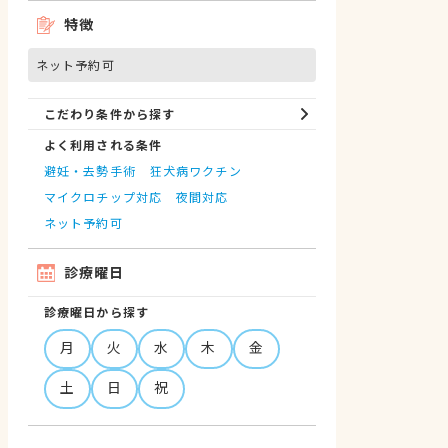
特徴
ネット予約可
こだわり条件から探す
よく利用される条件
避妊・去勢手術
狂犬病ワクチン
マイクロチップ対応
夜間対応
ネット予約可
診療曜日
診療曜日から探す
月
火
水
木
金
土
日
祝