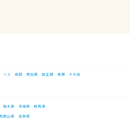
リス
鳥類
爬虫類
両生類
魚類
その他
栃木県
茨城県
群馬県
和歌山県
滋賀県