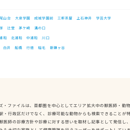
尾山台
大泉学園
成城学園前
三軒茶屋
上石神井
学芸大学
塚
辻堂
茅ケ崎
溝の口
浦和
北浦和
中浦和
川口
白井
船橋
行徳
稲毛
新鎌ヶ谷
ズ・ファイルは、首都圏を中心としてエリア拡大中の獣医師・動
駅・行政区だけでなく、診療可能な動物からも検索できることが
獣医師の診療方針や診療に対する想いを取材し記事として発信し
トも大切な家族として健康管理を行うユーザーをサポートしてい