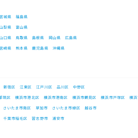
宮城県
福島県
山梨県
富山県
山口県
鳥取県
島根県
岡山県
広島県
宮崎県
熊本県
鹿児島県
沖縄県
新宿区
江東区
江戸川区
品川区
中野区
都筑区
横浜市港北区
横浜市港南区
横浜市鶴見区
横浜市戸塚区
横浜
さいたま市南区
草加市
さいたま市緑区
越谷市
千葉市稲毛区
習志野市
浦安市