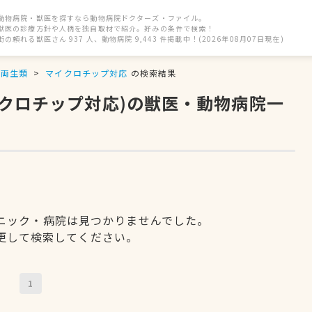
動物病院・獣医を探すなら動物病院ドクターズ・ファイル。
獣医の診療方針や人柄を独自取材で紹介。好みの条件で検索！
街の頼れる獣医さん 937 人、動物病院 9,443 件掲載中！(2026年08月07日現在)
両生類
マイクロチップ対応
の検索結果
イクロチップ対応)の獣医・動物病院一
ニック・病院は見つかりませんでした。
更して検索してください。
1