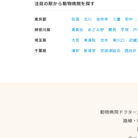
注目の駅から動物病院を探す
東京都
荻窪
立川
吉祥寺
三鷹
府中
神奈川県
青葉台
あざみ野
鶴見
平塚
戸
埼玉県
大宮
東浦和
志木
東川口
武蔵
千葉県
浦安
新浦安
京成津田沼
西白井
動物病院ドクター
路線・
ペッ