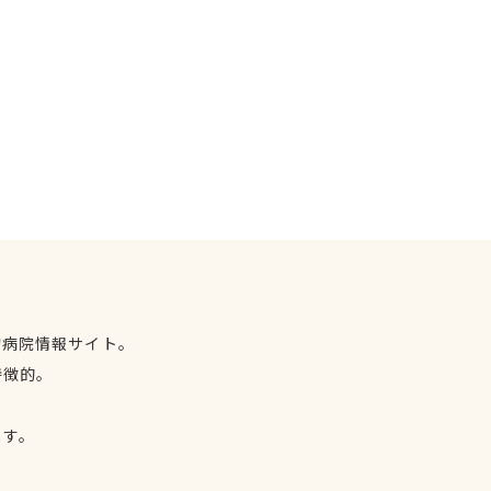
物病院情報サイト。
特徴的。
、
ます。