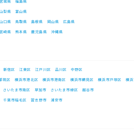
宮城県
福島県
山梨県
富山県
山口県
鳥取県
島根県
岡山県
広島県
宮崎県
熊本県
鹿児島県
沖縄県
新宿区
江東区
江戸川区
品川区
中野区
都筑区
横浜市港北区
横浜市港南区
横浜市鶴見区
横浜市戸塚区
横浜
さいたま市南区
草加市
さいたま市緑区
越谷市
千葉市稲毛区
習志野市
浦安市