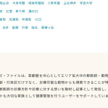
尾山台
大泉学園
成城学園前
三軒茶屋
上石神井
学芸大学
塚
辻堂
茅ケ崎
溝の口
浦和
北浦和
中浦和
川口
白井
船橋
行徳
稲毛
新鎌ヶ谷
ズ・ファイルは、首都圏を中心としてエリア拡大中の獣医師・動
駅・行政区だけでなく、診療可能な動物からも検索できることが
獣医師の診療方針や診療に対する想いを取材し記事として発信し
トも大切な家族として健康管理を行うユーザーをサポートしてい