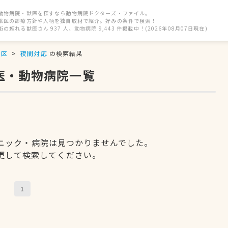
動物病院・獣医を探すなら動物病院ドクターズ・ファイル。
獣医の診療方針や人柄を独自取材で紹介。好みの条件で検索！
街の頼れる獣医さん 937 人、動物病院 9,443 件掲載中！(2026年08月07日現在)
京区
夜間対応
の検索結果
医・動物病院一覧
ニック・病院は見つかりませんでした。
更して検索してください。
1