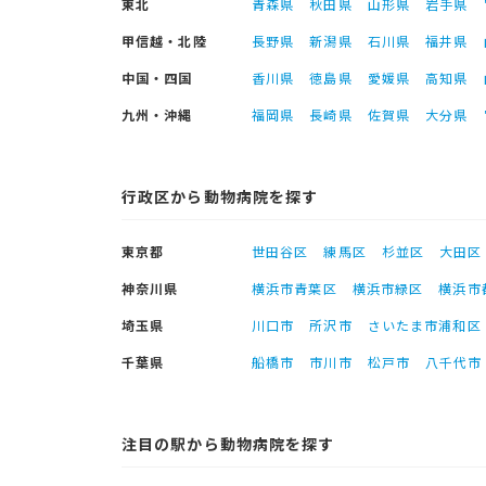
東北
青森県
秋田県
山形県
岩手県
甲信越・北陸
長野県
新潟県
石川県
福井県
中国・四国
香川県
徳島県
愛媛県
高知県
九州・沖縄
福岡県
長崎県
佐賀県
大分県
行政区から動物病院を探す
東京都
世田谷区
練馬区
杉並区
大田区
神奈川県
横浜市青葉区
横浜市緑区
横浜市
埼玉県
川口市
所沢市
さいたま市浦和区
千葉県
船橋市
市川市
松戸市
八千代市
注目の駅から動物病院を探す