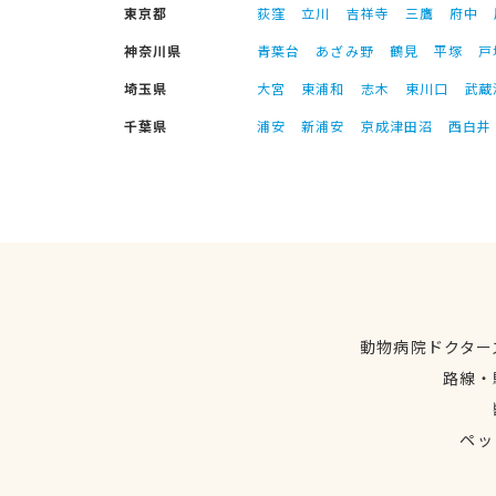
東京都
荻窪
立川
吉祥寺
三鷹
府中
神奈川県
青葉台
あざみ野
鶴見
平塚
戸
埼玉県
大宮
東浦和
志木
東川口
武蔵
千葉県
浦安
新浦安
京成津田沼
西白井
動物病院ドクター
路線・
ペッ