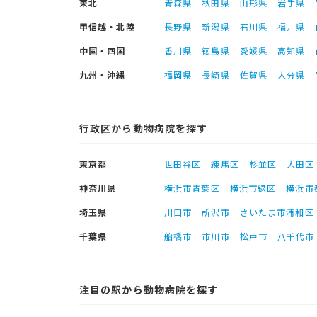
東北
青森県
秋田県
山形県
岩手県
甲信越・北陸
長野県
新潟県
石川県
福井県
中国・四国
香川県
徳島県
愛媛県
高知県
九州・沖縄
福岡県
長崎県
佐賀県
大分県
行政区から動物病院を探す
東京都
世田谷区
練馬区
杉並区
大田区
神奈川県
横浜市青葉区
横浜市緑区
横浜市
埼玉県
川口市
所沢市
さいたま市浦和区
千葉県
船橋市
市川市
松戸市
八千代市
注目の駅から動物病院を探す