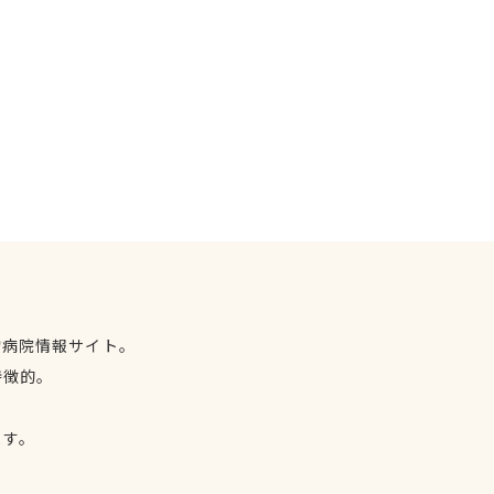
物病院情報サイト。
特徴的。
、
ます。