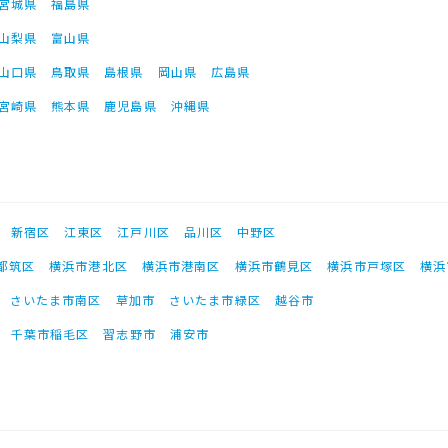
宮城県
福島県
山梨県
富山県
山口県
鳥取県
島根県
岡山県
広島県
宮崎県
熊本県
鹿児島県
沖縄県
新宿区
江東区
江戸川区
品川区
中野区
都筑区
横浜市港北区
横浜市港南区
横浜市鶴見区
横浜市戸塚区
横浜
さいたま市南区
草加市
さいたま市緑区
越谷市
千葉市稲毛区
習志野市
浦安市