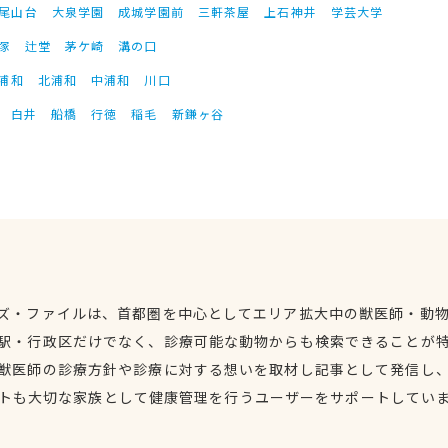
尾山台
大泉学園
成城学園前
三軒茶屋
上石神井
学芸大学
塚
辻堂
茅ケ崎
溝の口
浦和
北浦和
中浦和
川口
白井
船橋
行徳
稲毛
新鎌ヶ谷
ズ・ファイルは、首都圏を中心としてエリア拡大中の獣医師・動
駅・行政区だけでなく、診療可能な動物からも検索できることが
獣医師の診療方針や診療に対する想いを取材し記事として発信し
トも大切な家族として健康管理を行うユーザーをサポートしてい