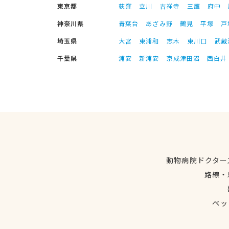
東京都
荻窪
立川
吉祥寺
三鷹
府中
神奈川県
青葉台
あざみ野
鶴見
平塚
戸
埼玉県
大宮
東浦和
志木
東川口
武蔵
千葉県
浦安
新浦安
京成津田沼
西白井
動物病院ドクター
路線・
ペッ