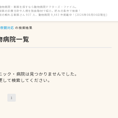
動物病院・獣医を探すなら動物病院ドクターズ・ファイル。
獣医の診療方針や人柄を独自取材で紹介。好みの条件で検索！
街の頼れる獣医さん 937 人、動物病院 9,443 件掲載中！(2026年08月06日現在)
夜間対応
の検索結果
物病院一覧
ニック・病院は見つかりませんでした。
更して検索してください。
1