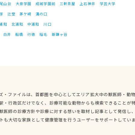
尾山台
大泉学園
成城学園前
三軒茶屋
上石神井
学芸大学
塚
辻堂
茅ケ崎
溝の口
浦和
北浦和
中浦和
川口
白井
船橋
行徳
稲毛
新鎌ヶ谷
ズ・ファイルは、首都圏を中心としてエリア拡大中の獣医師・動
駅・行政区だけでなく、診療可能な動物からも検索できることが
獣医師の診療方針や診療に対する想いを取材し記事として発信し
トも大切な家族として健康管理を行うユーザーをサポートしてい