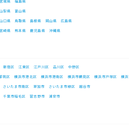
宮城県
福島県
山梨県
富山県
山口県
鳥取県
島根県
岡山県
広島県
宮崎県
熊本県
鹿児島県
沖縄県
新宿区
江東区
江戸川区
品川区
中野区
都筑区
横浜市港北区
横浜市港南区
横浜市鶴見区
横浜市戸塚区
横浜
さいたま市南区
草加市
さいたま市緑区
越谷市
千葉市稲毛区
習志野市
浦安市