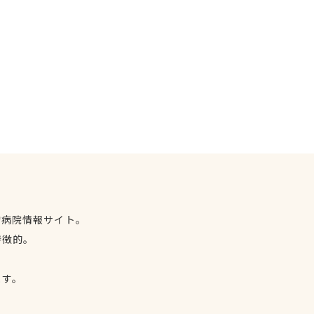
物病院情報サイト。
特徴的。
、
ます。