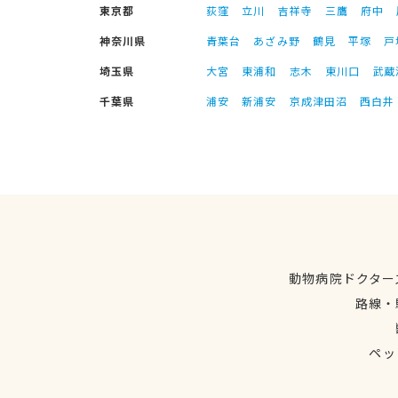
東京都
荻窪
立川
吉祥寺
三鷹
府中
神奈川県
青葉台
あざみ野
鶴見
平塚
戸
埼玉県
大宮
東浦和
志木
東川口
武蔵
千葉県
浦安
新浦安
京成津田沼
西白井
動物病院ドクター
路線・
ペッ