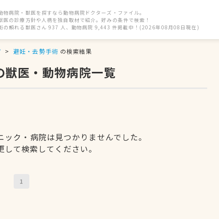
動物病院・獣医を探すなら動物病院ドクターズ・ファイル。
獣医の診療方針や人柄を独自取材で紹介。好みの条件で検索！
街の頼れる獣医さん 937 人、動物病院 9,443 件掲載中！(2026年08月08日現在)
市
避妊・去勢手術
の検索結果
の獣医・動物病院一覧
ニック・病院は見つかりませんでした。
更して検索してください。
1