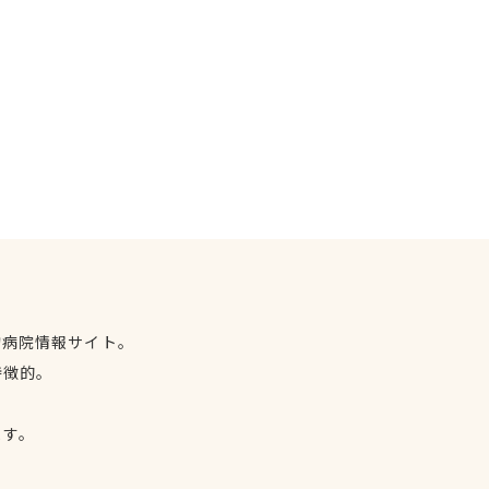
物病院情報サイト。
特徴的。
、
ます。