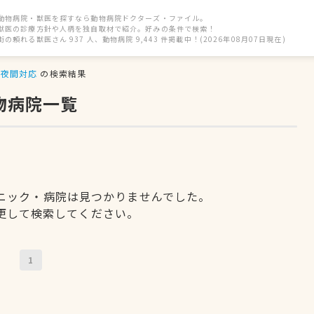
動物病院・獣医を探すなら動物病院ドクターズ・ファイル。
獣医の診療方針や人柄を独自取材で紹介。好みの条件で検索！
街の頼れる獣医さん 937 人、動物病院 9,443 件掲載中！(2026年08月07日現在)
夜間対応
の検索結果
物病院一覧
ニック・病院は見つかりませんでした。
更して検索してください。
1