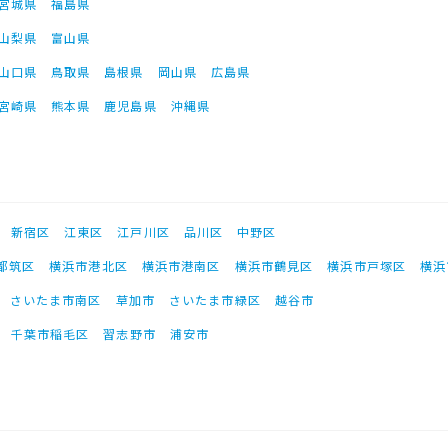
宮城県
福島県
山梨県
富山県
山口県
鳥取県
島根県
岡山県
広島県
宮崎県
熊本県
鹿児島県
沖縄県
新宿区
江東区
江戸川区
品川区
中野区
都筑区
横浜市港北区
横浜市港南区
横浜市鶴見区
横浜市戸塚区
横浜
さいたま市南区
草加市
さいたま市緑区
越谷市
千葉市稲毛区
習志野市
浦安市