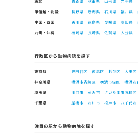
東北
青森県
秋田県
山形県
岩手県
甲信越・北陸
長野県
新潟県
石川県
福井県
中国・四国
香川県
徳島県
愛媛県
高知県
九州・沖縄
福岡県
長崎県
佐賀県
大分県
行政区から動物病院を探す
東京都
世田谷区
練馬区
杉並区
大田区
神奈川県
横浜市青葉区
横浜市緑区
横浜市
埼玉県
川口市
所沢市
さいたま市浦和区
千葉県
船橋市
市川市
松戸市
八千代市
注目の駅から動物病院を探す