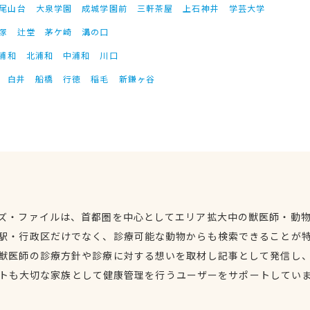
尾山台
大泉学園
成城学園前
三軒茶屋
上石神井
学芸大学
塚
辻堂
茅ケ崎
溝の口
浦和
北浦和
中浦和
川口
白井
船橋
行徳
稲毛
新鎌ヶ谷
ズ・ファイルは、首都圏を中心としてエリア拡大中の獣医師・動
駅・行政区だけでなく、診療可能な動物からも検索できることが
獣医師の診療方針や診療に対する想いを取材し記事として発信し
トも大切な家族として健康管理を行うユーザーをサポートしてい