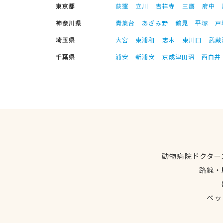
東京都
荻窪
立川
吉祥寺
三鷹
府中
神奈川県
青葉台
あざみ野
鶴見
平塚
戸
埼玉県
大宮
東浦和
志木
東川口
武蔵
千葉県
浦安
新浦安
京成津田沼
西白井
動物病院ドクター
路線・
ペッ