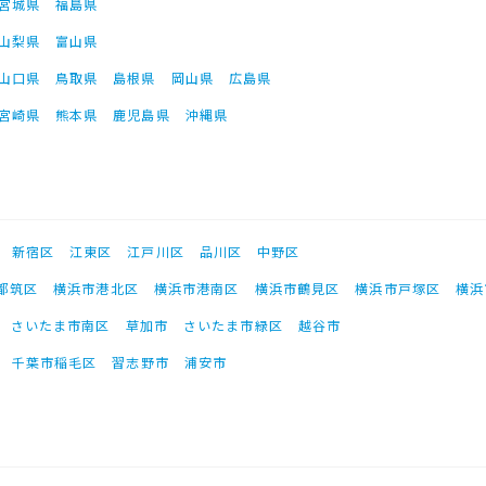
宮城県
福島県
山梨県
富山県
山口県
鳥取県
島根県
岡山県
広島県
宮崎県
熊本県
鹿児島県
沖縄県
新宿区
江東区
江戸川区
品川区
中野区
都筑区
横浜市港北区
横浜市港南区
横浜市鶴見区
横浜市戸塚区
横浜
さいたま市南区
草加市
さいたま市緑区
越谷市
千葉市稲毛区
習志野市
浦安市