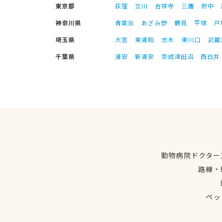
東京都
荻窪
立川
吉祥寺
三鷹
府中
神奈川県
青葉台
あざみ野
鶴見
平塚
戸
埼玉県
大宮
東浦和
志木
東川口
武蔵
千葉県
浦安
新浦安
京成津田沼
西白井
動物病院ドクター
路線・
ペッ