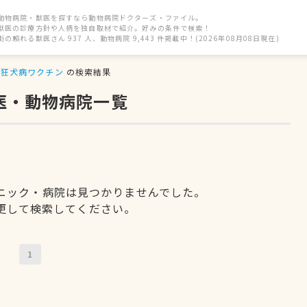
動物病院・獣医を探すなら動物病院ドクターズ・ファイル。
獣医の診療方針や人柄を独自取材で紹介。好みの条件で検索！
街の頼れる獣医さん 937 人、動物病院 9,443 件掲載中！(2026年08月08日現在)
狂犬病ワクチン
の検索結果
医・動物病院一覧
ニック・病院は見つかりませんでした。
更して検索してください。
1