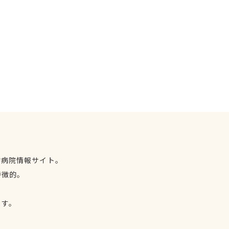
物病院情報サイト。
特徴的。
、
ます。