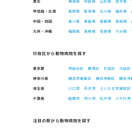
東北
青森県
秋田県
山形県
岩手県
甲信越・北陸
長野県
新潟県
石川県
福井県
中国・四国
香川県
徳島県
愛媛県
高知県
九州・沖縄
福岡県
長崎県
佐賀県
大分県
行政区から動物病院を探す
東京都
世田谷区
練馬区
杉並区
大田区
神奈川県
横浜市青葉区
横浜市緑区
横浜市
埼玉県
川口市
所沢市
さいたま市浦和区
千葉県
船橋市
市川市
松戸市
八千代市
注目の駅から動物病院を探す