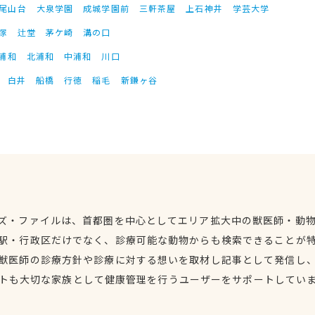
尾山台
大泉学園
成城学園前
三軒茶屋
上石神井
学芸大学
塚
辻堂
茅ケ崎
溝の口
浦和
北浦和
中浦和
川口
白井
船橋
行徳
稲毛
新鎌ヶ谷
ズ・ファイルは、首都圏を中心としてエリア拡大中の獣医師・動
駅・行政区だけでなく、診療可能な動物からも検索できることが
獣医師の診療方針や診療に対する想いを取材し記事として発信し
トも大切な家族として健康管理を行うユーザーをサポートしてい