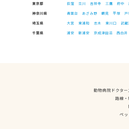
東京都
荻窪
立川
吉祥寺
三鷹
府中
神奈川県
青葉台
あざみ野
鶴見
平塚
戸
埼玉県
大宮
東浦和
志木
東川口
武蔵
千葉県
浦安
新浦安
京成津田沼
西白井
動物病院ドクター
路線・
ペッ