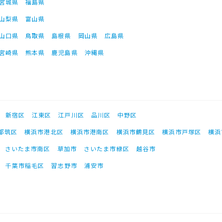
宮城県
福島県
山梨県
富山県
山口県
鳥取県
島根県
岡山県
広島県
宮崎県
熊本県
鹿児島県
沖縄県
新宿区
江東区
江戸川区
品川区
中野区
都筑区
横浜市港北区
横浜市港南区
横浜市鶴見区
横浜市戸塚区
横浜
さいたま市南区
草加市
さいたま市緑区
越谷市
千葉市稲毛区
習志野市
浦安市