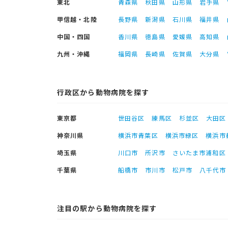
東北
青森県
秋田県
山形県
岩手県
甲信越・北陸
長野県
新潟県
石川県
福井県
中国・四国
香川県
徳島県
愛媛県
高知県
九州・沖縄
福岡県
長崎県
佐賀県
大分県
行政区から動物病院を探す
東京都
世田谷区
練馬区
杉並区
大田区
神奈川県
横浜市青葉区
横浜市緑区
横浜市
埼玉県
川口市
所沢市
さいたま市浦和区
千葉県
船橋市
市川市
松戸市
八千代市
注目の駅から動物病院を探す