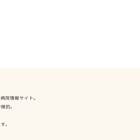
物病院情報サイト。
特徴的。
、
ます。