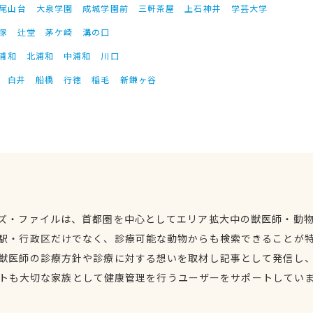
尾山台
大泉学園
成城学園前
三軒茶屋
上石神井
学芸大学
塚
辻堂
茅ケ崎
溝の口
浦和
北浦和
中浦和
川口
白井
船橋
行徳
稲毛
新鎌ヶ谷
ズ・ファイルは、首都圏を中心としてエリア拡大中の獣医師・動
駅・行政区だけでなく、診療可能な動物からも検索できることが
獣医師の診療方針や診療に対する想いを取材し記事として発信し
トも大切な家族として健康管理を行うユーザーをサポートしてい