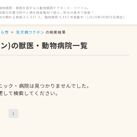
動物病院・獣医を探すなら動物病院ドクターズ・ファイル。
獣医の診療方針や人柄を独自取材で紹介。好みの条件で検索！
街の頼れる獣医さん 937 人、動物病院 9,443 件掲載中！(2026年08月09日現在)
うら市
狂犬病ワクチン
の検索結果
ン)の獣医・動物病院一覧
ニック・病院は見つかりませんでした。
更して検索してください。
1