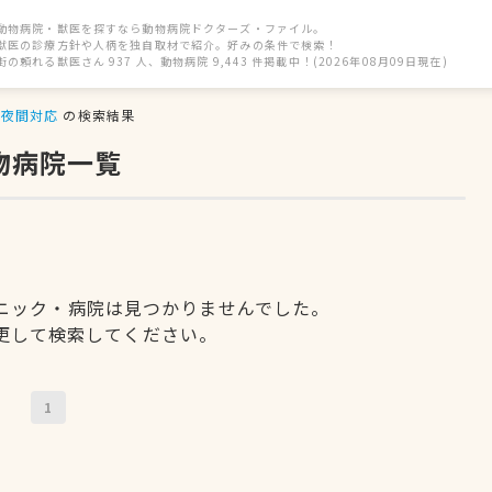
動物病院・獣医を探すなら動物病院ドクターズ・ファイル。
獣医の診療方針や人柄を独自取材で紹介。好みの条件で検索！
街の頼れる獣医さん 937 人、動物病院 9,443 件掲載中！(2026年08月09日現在)
夜間対応
の検索結果
物病院一覧
ニック・病院は見つかりませんでした。
更して検索してください。
1