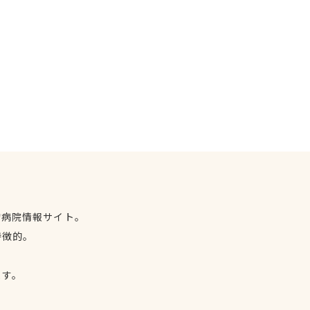
物病院情報サイト。
特徴的。
、
ます。