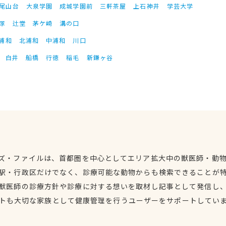
尾山台
大泉学園
成城学園前
三軒茶屋
上石神井
学芸大学
塚
辻堂
茅ケ崎
溝の口
浦和
北浦和
中浦和
川口
白井
船橋
行徳
稲毛
新鎌ヶ谷
ズ・ファイルは、首都圏を中心としてエリア拡大中の獣医師・動
駅・行政区だけでなく、診療可能な動物からも検索できることが
獣医師の診療方針や診療に対する想いを取材し記事として発信し
トも大切な家族として健康管理を行うユーザーをサポートしてい