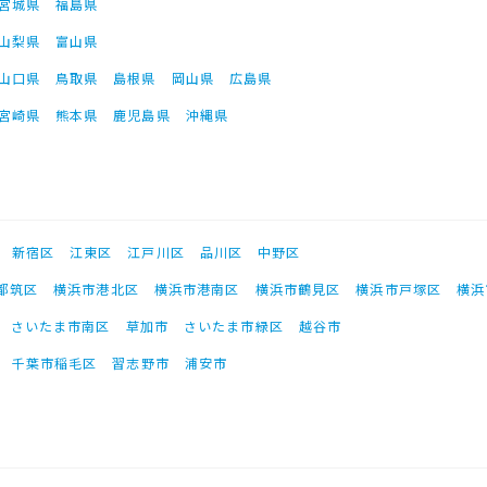
宮城県
福島県
山梨県
富山県
山口県
鳥取県
島根県
岡山県
広島県
宮崎県
熊本県
鹿児島県
沖縄県
新宿区
江東区
江戸川区
品川区
中野区
都筑区
横浜市港北区
横浜市港南区
横浜市鶴見区
横浜市戸塚区
横浜
さいたま市南区
草加市
さいたま市緑区
越谷市
千葉市稲毛区
習志野市
浦安市