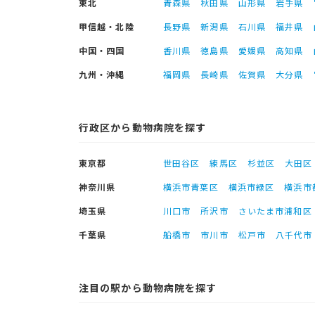
東北
青森県
秋田県
山形県
岩手県
甲信越・北陸
長野県
新潟県
石川県
福井県
中国・四国
香川県
徳島県
愛媛県
高知県
九州・沖縄
福岡県
長崎県
佐賀県
大分県
行政区から動物病院を探す
東京都
世田谷区
練馬区
杉並区
大田区
神奈川県
横浜市青葉区
横浜市緑区
横浜市
埼玉県
川口市
所沢市
さいたま市浦和区
千葉県
船橋市
市川市
松戸市
八千代市
注目の駅から動物病院を探す