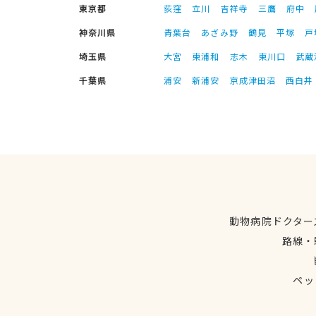
東京都
荻窪
立川
吉祥寺
三鷹
府中
神奈川県
青葉台
あざみ野
鶴見
平塚
戸
埼玉県
大宮
東浦和
志木
東川口
武蔵
千葉県
浦安
新浦安
京成津田沼
西白井
動物病院ドクター
路線・
ペッ