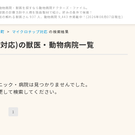
動物病院・獣医を探すなら動物病院ドクターズ・ファイル。
獣医の診療方針や人柄を独自取材で紹介。好みの条件で検索！
街の頼れる獣医さん 937 人、動物病院 9,443 件掲載中！(2026年08月07日現在)
島町
マイクロチップ対応
の検索結果
プ対応)の獣医・動物病院一覧
ニック・病院は見つかりませんでした。
更して検索してください。
1