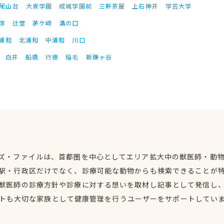
尾山台
大泉学園
成城学園前
三軒茶屋
上石神井
学芸大学
塚
辻堂
茅ケ崎
溝の口
浦和
北浦和
中浦和
川口
白井
船橋
行徳
稲毛
新鎌ヶ谷
ズ・ファイルは、首都圏を中心としてエリア拡大中の獣医師・動
駅・行政区だけでなく、診療可能な動物からも検索できることが
獣医師の診療方針や診療に対する想いを取材し記事として発信し
トも大切な家族として健康管理を行うユーザーをサポートしてい