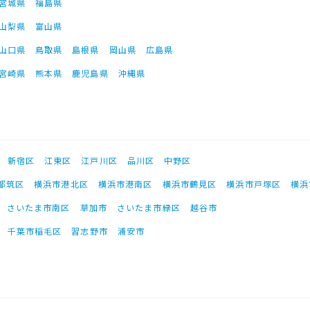
宮城県
福島県
山梨県
富山県
山口県
鳥取県
島根県
岡山県
広島県
宮崎県
熊本県
鹿児島県
沖縄県
新宿区
江東区
江戸川区
品川区
中野区
都筑区
横浜市港北区
横浜市港南区
横浜市鶴見区
横浜市戸塚区
横浜
さいたま市南区
草加市
さいたま市緑区
越谷市
千葉市稲毛区
習志野市
浦安市