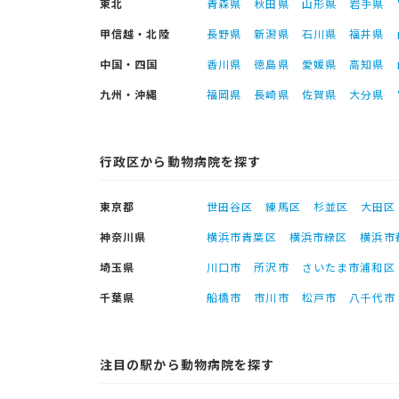
東北
青森県
秋田県
山形県
岩手県
甲信越・北陸
長野県
新潟県
石川県
福井県
中国・四国
香川県
徳島県
愛媛県
高知県
九州・沖縄
福岡県
長崎県
佐賀県
大分県
行政区から動物病院を探す
東京都
世田谷区
練馬区
杉並区
大田区
神奈川県
横浜市青葉区
横浜市緑区
横浜市
埼玉県
川口市
所沢市
さいたま市浦和区
千葉県
船橋市
市川市
松戸市
八千代市
注目の駅から動物病院を探す