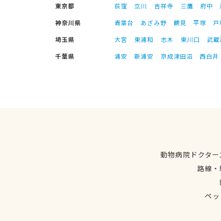
東京都
荻窪
立川
吉祥寺
三鷹
府中
神奈川県
青葉台
あざみ野
鶴見
平塚
戸
埼玉県
大宮
東浦和
志木
東川口
武蔵
千葉県
浦安
新浦安
京成津田沼
西白井
動物病院ドクター
路線・
ペッ