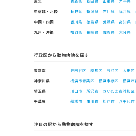
東北
青森県
秋田県
山形県
岩手県
甲信越・北陸
長野県
新潟県
石川県
福井県
中国・四国
香川県
徳島県
愛媛県
高知県
九州・沖縄
福岡県
長崎県
佐賀県
大分県
行政区から動物病院を探す
東京都
世田谷区
練馬区
杉並区
大田区
神奈川県
横浜市青葉区
横浜市緑区
横浜市
埼玉県
川口市
所沢市
さいたま市浦和区
千葉県
船橋市
市川市
松戸市
八千代市
注目の駅から動物病院を探す