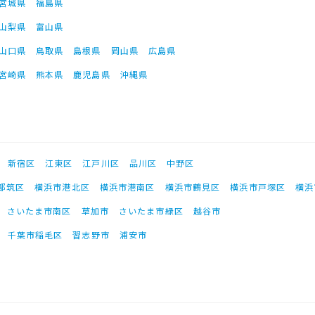
宮城県
福島県
山梨県
富山県
山口県
鳥取県
島根県
岡山県
広島県
宮崎県
熊本県
鹿児島県
沖縄県
新宿区
江東区
江戸川区
品川区
中野区
都筑区
横浜市港北区
横浜市港南区
横浜市鶴見区
横浜市戸塚区
横浜
さいたま市南区
草加市
さいたま市緑区
越谷市
千葉市稲毛区
習志野市
浦安市