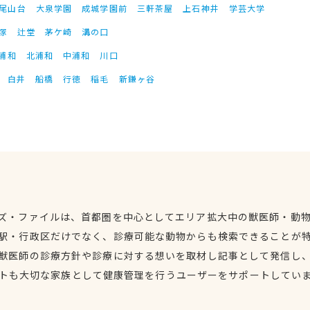
尾山台
大泉学園
成城学園前
三軒茶屋
上石神井
学芸大学
塚
辻堂
茅ケ崎
溝の口
浦和
北浦和
中浦和
川口
白井
船橋
行徳
稲毛
新鎌ヶ谷
ズ・ファイルは、首都圏を中心としてエリア拡大中の獣医師・動
駅・行政区だけでなく、診療可能な動物からも検索できることが
獣医師の診療方針や診療に対する想いを取材し記事として発信し
トも大切な家族として健康管理を行うユーザーをサポートしてい