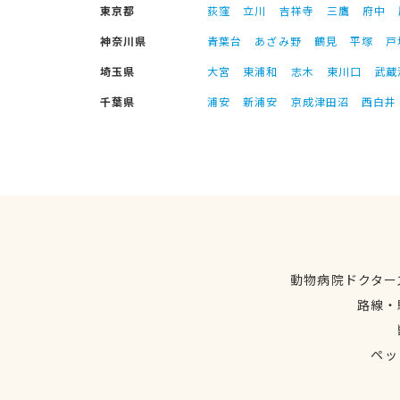
東京都
荻窪
立川
吉祥寺
三鷹
府中
神奈川県
青葉台
あざみ野
鶴見
平塚
戸
埼玉県
大宮
東浦和
志木
東川口
武蔵
千葉県
浦安
新浦安
京成津田沼
西白井
動物病院ドクター
路線・
ペッ