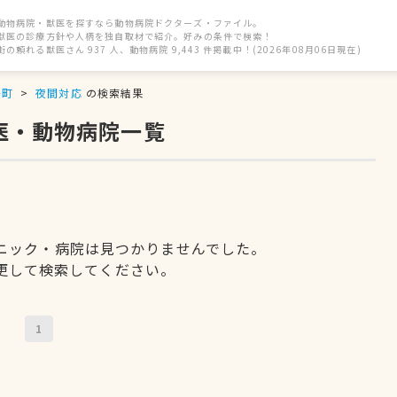
動物病院・獣医を探すなら動物病院ドクターズ・ファイル。
獣医の診療方針や人柄を独自取材で紹介。好みの条件で検索！
街の頼れる獣医さん 937 人、動物病院 9,443 件掲載中！(2026年08月06日現在)
島町
夜間対応
の検索結果
医・動物病院一覧
ニック・病院は見つかりませんでした。
更して検索してください。
1