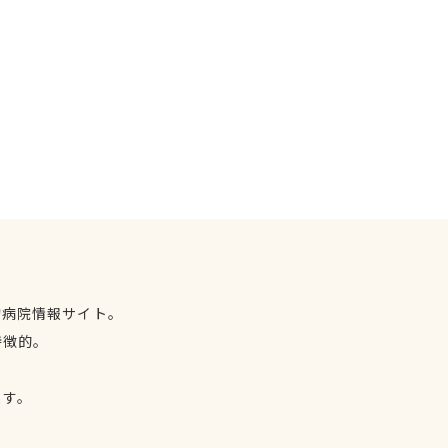
物病院情報サイト。
特徴的。
、
ます。