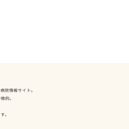
物病院情報サイト。
特徴的。
、
ます。