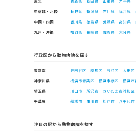
東北
青森県
秋田県
山形県
岩手県
甲信越・北陸
長野県
新潟県
石川県
福井県
中国・四国
香川県
徳島県
愛媛県
高知県
九州・沖縄
福岡県
長崎県
佐賀県
大分県
行政区から動物病院を探す
東京都
世田谷区
練馬区
杉並区
大田区
神奈川県
横浜市青葉区
横浜市緑区
横浜市
埼玉県
川口市
所沢市
さいたま市浦和区
千葉県
船橋市
市川市
松戸市
八千代市
注目の駅から動物病院を探す