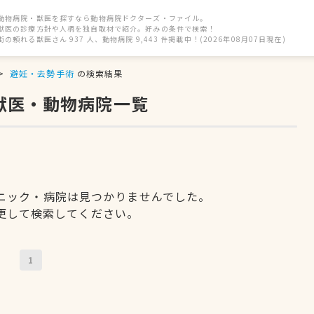
動物病院・獣医を探すなら動物病院ドクターズ・ファイル。
獣医の診療方針や人柄を独自取材で紹介。好みの条件で検索！
街の頼れる獣医さん 937 人、動物病院 9,443 件掲載中！(2026年08月07日現在)
避妊・去勢手術
の検索結果
獣医・動物病院一覧
ニック・病院は見つかりませんでした。
更して検索してください。
1