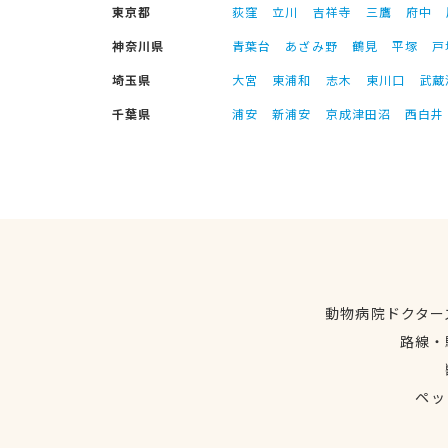
東京都
荻窪
立川
吉祥寺
三鷹
府中
神奈川県
青葉台
あざみ野
鶴見
平塚
戸
埼玉県
大宮
東浦和
志木
東川口
武蔵
千葉県
浦安
新浦安
京成津田沼
西白井
動物病院ドクター
路線・
ペッ