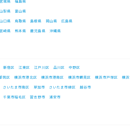
宮城県
福島県
山梨県
富山県
山口県
鳥取県
島根県
岡山県
広島県
宮崎県
熊本県
鹿児島県
沖縄県
新宿区
江東区
江戸川区
品川区
中野区
都筑区
横浜市港北区
横浜市港南区
横浜市鶴見区
横浜市戸塚区
横浜
さいたま市南区
草加市
さいたま市緑区
越谷市
千葉市稲毛区
習志野市
浦安市