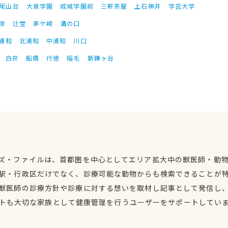
尾山台
大泉学園
成城学園前
三軒茶屋
上石神井
学芸大学
塚
辻堂
茅ケ崎
溝の口
浦和
北浦和
中浦和
川口
白井
船橋
行徳
稲毛
新鎌ヶ谷
ズ・ファイルは、首都圏を中心としてエリア拡大中の獣医師・動
駅・行政区だけでなく、診療可能な動物からも検索できることが
獣医師の診療方針や診療に対する想いを取材し記事として発信し
トも大切な家族として健康管理を行うユーザーをサポートしてい