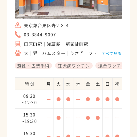
東京都台東区寿2-8-4
03-3844-9007
田原町駅
浅草駅
新御徒町駅
犬
猫
ハムスター
うさぎ
フェレット
ハリネズ
すべて見る
避妊・去勢手術
狂犬病ワクチン
混合ワクチン
時間
月
火
水
木
金
土
日
祝
09:30
ー
●
●
ー
●
●
●
●
~12:30
15:30
ー
●
ー
ー
●
●
ー
ー
~19:30
15:30
ー
ー
●
ー
ー
ー
●
●