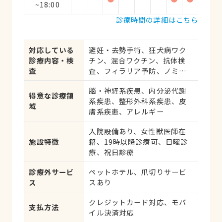
~18:00
診療時間の詳細はこちら
対応している
避妊・去勢手術、狂犬病ワク
診療内容・検
チン、混合ワクチン、抗体検
査
査、フィラリア予防、ノミ・
ダニ予防、マイクロチップ対
脳・神経系疾患、内分泌代謝
応、健康診断、各種検査、外
得意な診療領
系疾患、整形外科系疾患、皮
科手術
域
膚系疾患、アレルギー
入院設備あり、女性獣医師在
施設特徴
籍、19時以降診療可、日曜診
療、祝日診療
診療外サービ
ペットホテル、爪切りサービ
ス
スあり
クレジットカード対応、モバ
支払方法
イル決済対応