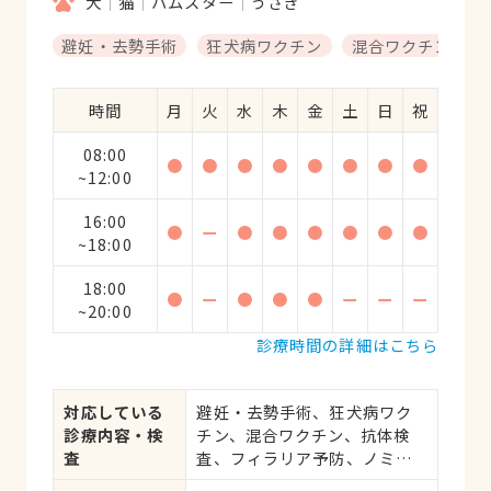
犬
猫
ハムスター
うさぎ
避妊・去勢手術
狂犬病ワクチン
混合ワクチン
時間
月
火
水
木
金
土
日
祝
08:00
●
●
●
●
●
●
●
●
~12:00
16:00
●
ー
●
●
●
●
●
●
~18:00
18:00
●
ー
●
●
●
ー
ー
ー
~20:00
診療時間の詳細はこちら
対応している
避妊・去勢手術、狂犬病ワク
診療内容・検
チン、混合ワクチン、抗体検
査
査、フィラリア予防、ノミ・
ダニ予防、マイクロチップ対