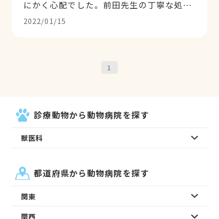
にかく心配でした。前田先生の丁寧な処置
のおかげで救われました！手術後も些細な
2022/01/15
事でも直ぐに対応して頂き感謝しかありま
せん！何より先生の笑顔に救われました！
何よりも頼りになる先生です！飼い主も救
ってくれる先生です！
1
診療動物から動物病院を探す
獣医科
都道府県から動物病院を探す
関東
関西