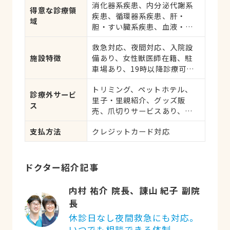
消化器系疾患、内分泌代謝系
応、健康診断、各種検査、外
得意な診療領
疾患、循環器系疾患、肝・
科手術
域
胆・すい臓系疾患、血液・免
疫系疾患、皮膚系疾患、呼吸
救急対応、夜間対応、入院設
器系疾患、腎・泌尿器系疾
施設特徴
備あり、女性獣医師在籍、駐
患、生殖器系疾患、腫瘍・が
車場あり、19時以降診療可、
ん、アレルギー、歯と口腔系
ネット予約可、日曜診療、祝
疾患、けが・その他
トリミング、ペットホテル、
日診療
診療外サービ
里子・里親紹介、グッズ販
ス
売、爪切りサービスあり、し
つけ相談受付
支払方法
クレジットカード対応
ドクター紹介記事
内村 祐介 院長、諌山 紀子 副院
長
休診日なし夜間救急にも対応。
いつでも相談できる体制