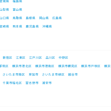
宮城県
福島県
山梨県
富山県
山口県
鳥取県
島根県
岡山県
広島県
宮崎県
熊本県
鹿児島県
沖縄県
新宿区
江東区
江戸川区
品川区
中野区
都筑区
横浜市港北区
横浜市港南区
横浜市鶴見区
横浜市戸塚区
横浜
さいたま市南区
草加市
さいたま市緑区
越谷市
千葉市稲毛区
習志野市
浦安市