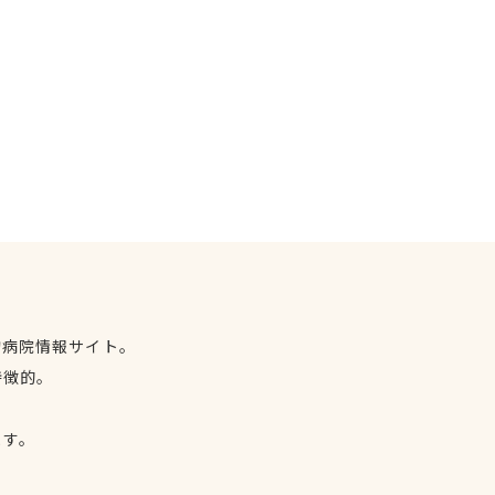
物病院情報サイト。
特徴的。
、
ます。