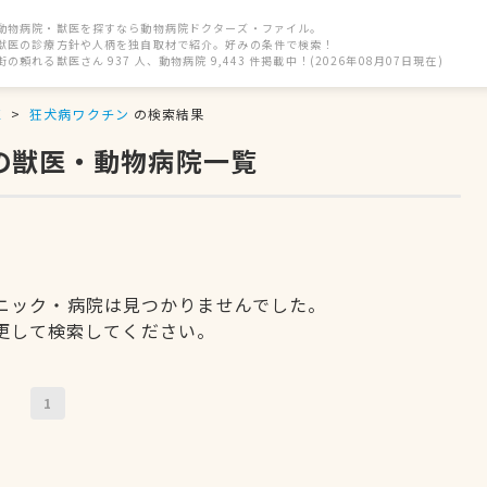
動物病院・獣医を探すなら動物病院ドクターズ・ファイル。
獣医の診療方針や人柄を独自取材で紹介。好みの条件で検索！
街の頼れる獣医さん 937 人、動物病院 9,443 件掲載中！(2026年08月07日現在)
区
狂犬病ワクチン
の検索結果
の獣医・動物病院一覧
ニック・病院は見つかりませんでした。
更して検索してください。
1