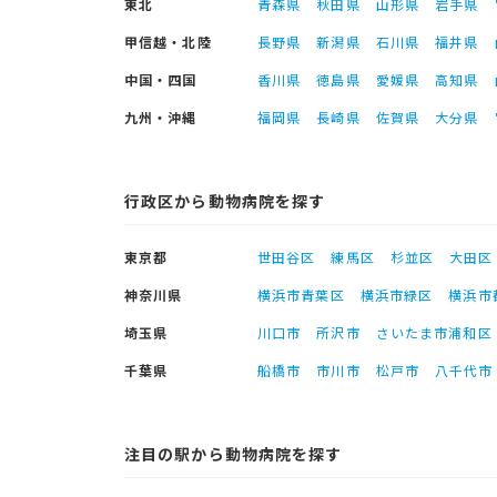
東北
青森県
秋田県
山形県
岩手県
甲信越・北陸
長野県
新潟県
石川県
福井県
中国・四国
香川県
徳島県
愛媛県
高知県
九州・沖縄
福岡県
長崎県
佐賀県
大分県
行政区から動物病院を探す
東京都
世田谷区
練馬区
杉並区
大田区
神奈川県
横浜市青葉区
横浜市緑区
横浜市
埼玉県
川口市
所沢市
さいたま市浦和区
千葉県
船橋市
市川市
松戸市
八千代市
注目の駅から動物病院を探す