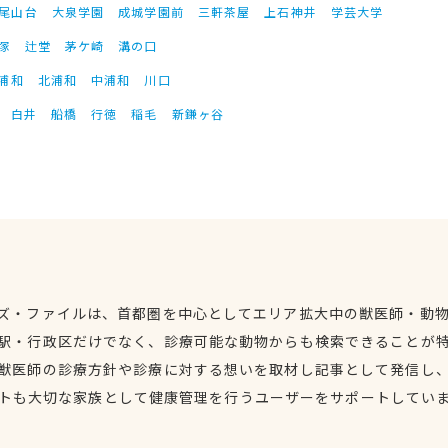
尾山台
大泉学園
成城学園前
三軒茶屋
上石神井
学芸大学
塚
辻堂
茅ケ崎
溝の口
浦和
北浦和
中浦和
川口
白井
船橋
行徳
稲毛
新鎌ヶ谷
ズ・ファイルは、首都圏を中心としてエリア拡大中の獣医師・動
駅・行政区だけでなく、診療可能な動物からも検索できることが
獣医師の診療方針や診療に対する想いを取材し記事として発信し
トも大切な家族として健康管理を行うユーザーをサポートしてい