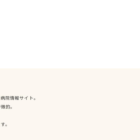
物病院情報サイト。
特徴的。
、
ます。