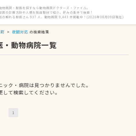
動物病院・獣医を探すなら動物病院ドクターズ・ファイル。
獣医の診療方針や人柄を独自取材で紹介。好みの条件で検索！
街の頼れる獣医さん 937 人、動物病院 9,443 件掲載中！(2026年08月09日現在)
水町
夜間対応
の検索結果
医・動物病院一覧
ニック・病院は見つかりませんでした。
更して検索してください。
1