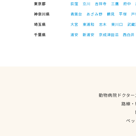
東京都
荻窪
立川
吉祥寺
三鷹
府中
神奈川県
青葉台
あざみ野
鶴見
平塚
戸
埼玉県
大宮
東浦和
志木
東川口
武蔵
千葉県
浦安
新浦安
京成津田沼
西白井
動物病院ドクター
路線・
ペッ