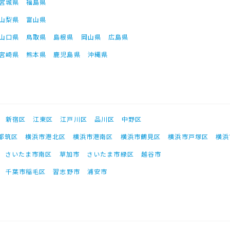
宮城県
福島県
山梨県
富山県
山口県
鳥取県
島根県
岡山県
広島県
宮崎県
熊本県
鹿児島県
沖縄県
新宿区
江東区
江戸川区
品川区
中野区
都筑区
横浜市港北区
横浜市港南区
横浜市鶴見区
横浜市戸塚区
横浜
さいたま市南区
草加市
さいたま市緑区
越谷市
千葉市稲毛区
習志野市
浦安市