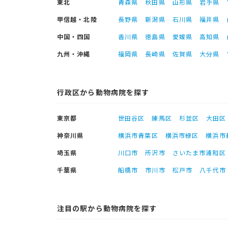
東北
青森県
秋田県
山形県
岩手県
甲信越・北陸
長野県
新潟県
石川県
福井県
中国・四国
香川県
徳島県
愛媛県
高知県
九州・沖縄
福岡県
長崎県
佐賀県
大分県
行政区から動物病院を探す
東京都
世田谷区
練馬区
杉並区
大田区
神奈川県
横浜市青葉区
横浜市緑区
横浜市
埼玉県
川口市
所沢市
さいたま市浦和区
千葉県
船橋市
市川市
松戸市
八千代市
注目の駅から動物病院を探す