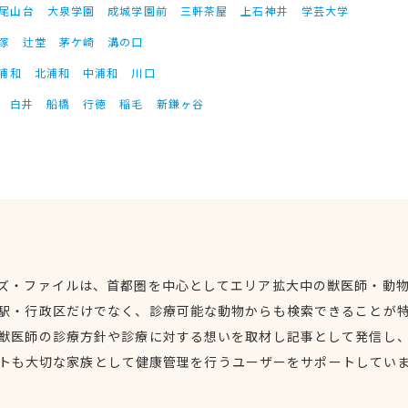
尾山台
大泉学園
成城学園前
三軒茶屋
上石神井
学芸大学
塚
辻堂
茅ケ崎
溝の口
浦和
北浦和
中浦和
川口
白井
船橋
行徳
稲毛
新鎌ヶ谷
ズ・ファイルは、首都圏を中心としてエリア拡大中の獣医師・動
駅・行政区だけでなく、診療可能な動物からも検索できることが
獣医師の診療方針や診療に対する想いを取材し記事として発信し
トも大切な家族として健康管理を行うユーザーをサポートしてい