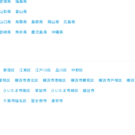
宮城県
福島県
山梨県
富山県
山口県
鳥取県
島根県
岡山県
広島県
宮崎県
熊本県
鹿児島県
沖縄県
新宿区
江東区
江戸川区
品川区
中野区
都筑区
横浜市港北区
横浜市港南区
横浜市鶴見区
横浜市戸塚区
横浜
さいたま市南区
草加市
さいたま市緑区
越谷市
千葉市稲毛区
習志野市
浦安市