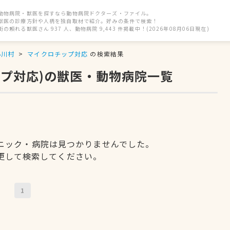
動物病院・獣医を探すなら動物病院ドクターズ・ファイル。
獣医の診療方針や人柄を独自取材で紹介。好みの条件で検索！
街の頼れる獣医さん 937 人、動物病院 9,443 件掲載中！(2026年08月06日現在)
小川村
マイクロチップ対応
の検索結果
ップ対応)の獣医・動物病院一覧
ニック・病院は見つかりませんでした。
更して検索してください。
1