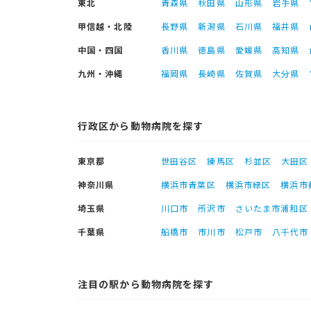
東北
青森県
秋田県
山形県
岩手県
甲信越・北陸
長野県
新潟県
石川県
福井県
中国・四国
香川県
徳島県
愛媛県
高知県
九州・沖縄
福岡県
長崎県
佐賀県
大分県
行政区から動物病院を探す
東京都
世田谷区
練馬区
杉並区
大田区
神奈川県
横浜市青葉区
横浜市緑区
横浜市
埼玉県
川口市
所沢市
さいたま市浦和区
千葉県
船橋市
市川市
松戸市
八千代市
注目の駅から動物病院を探す