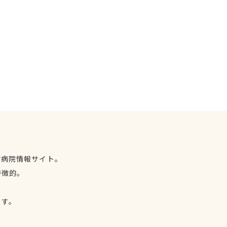
物病院情報サイト。
特徴的。
、
ます。