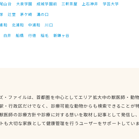
尾山台
大泉学園
成城学園前
三軒茶屋
上石神井
学芸大学
塚
辻堂
茅ケ崎
溝の口
浦和
北浦和
中浦和
川口
白井
船橋
行徳
稲毛
新鎌ヶ谷
ズ・ファイルは、首都圏を中心としてエリア拡大中の獣医師・動
駅・行政区だけでなく、診療可能な動物からも検索できることが
獣医師の診療方針や診療に対する想いを取材し記事として発信し
トも大切な家族として健康管理を行うユーザーをサポートしてい