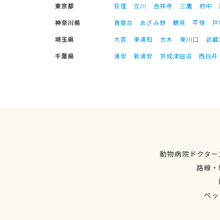
東京都
荻窪
立川
吉祥寺
三鷹
府中
神奈川県
青葉台
あざみ野
鶴見
平塚
戸
埼玉県
大宮
東浦和
志木
東川口
武蔵
千葉県
浦安
新浦安
京成津田沼
西白井
動物病院ドクター
路線・
ペッ